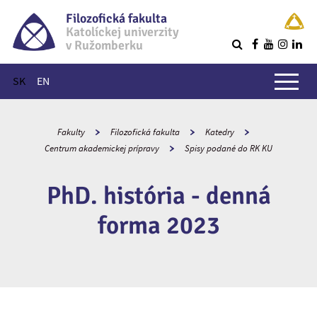
Filozofická fakulta
Katolíckej univerzity
v Ružomberku
R
Hlavné menu
SK
EN
Fakulty
Filozofická fakulta
Katedry
Centrum akademickej prípravy
Spisy podané do RK KU
PhD. história - denná
forma 2023