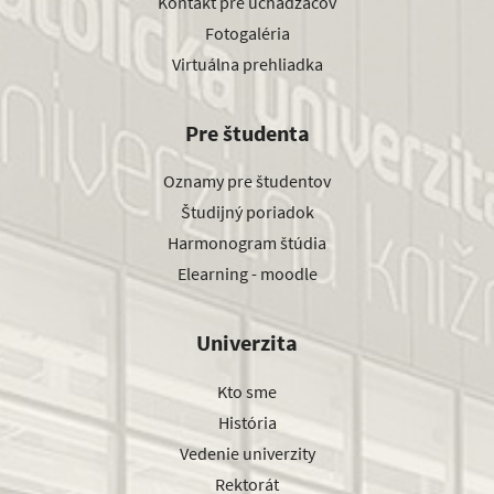
Kontakt pre uchádzačov
Fotogaléria
Virtuálna prehliadka
Pre študenta
Oznamy pre študentov
Študijný poriadok
Harmonogram štúdia
Elearning - moodle
Univerzita
Kto sme
História
Vedenie univerzity
Rektorát