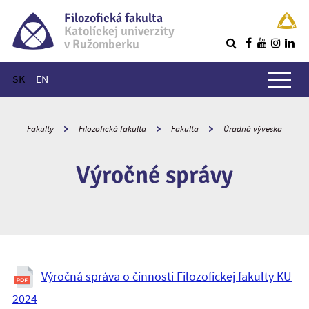
Filozofická fakulta
Katolíckej univerzity
v Ružomberku
R
Hlavné menu
SK
EN
Fakulty
Filozofická fakulta
Fakulta
Úradná výveska
Výročné správy
Výročná správa o činnosti Filozofickej fakulty KU
2024