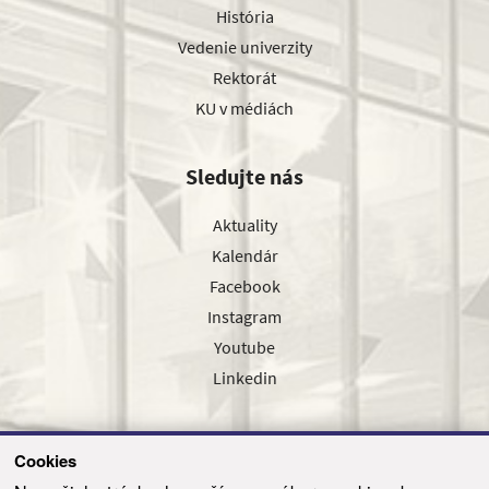
História
Vedenie univerzity
Rektorát
KU v médiách
Sledujte nás
Aktuality
Kalendár
Facebook
Instagram
Youtube
Linkedin
Cookies
Sledujte nás cez náš pravidelný newsletter