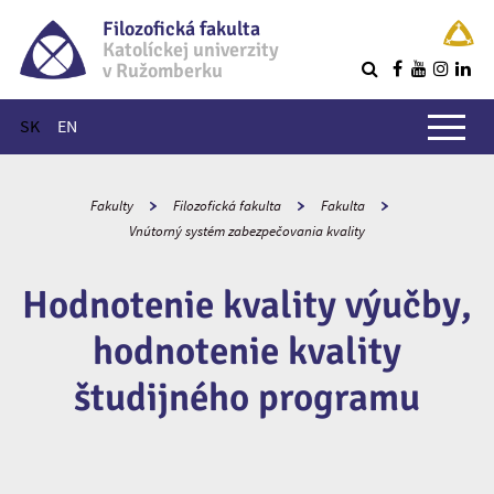
Filozofická fakulta
Katolíckej univerzity
v Ružomberku
R
Hlavné menu
SK
EN
Fakulty
Filozofická fakulta
Fakulta
Vnútorný systém zabezpečovania kvality
Hodnotenie kvality výučby,
hodnotenie kvality
študijného programu