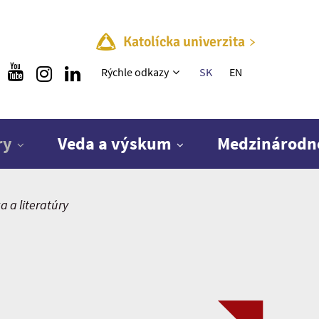
Katolícka univerzita
Rýchle menu
Rýchle odkazy
SK
EN
ry
Veda a výskum
Medzinárodn
 a literatúry