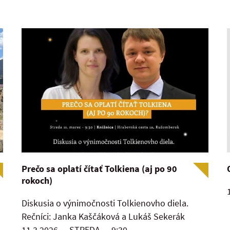
Prečo sa oplatí čítať Tolkiena (aj po 90
rokoch)
Diskusia o výnimočnosti Tolkienovho diela.
Rečníci: Janka Kaščáková a Lukáš Sekerák
11.3.2026 — STREDA — 9:30