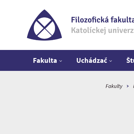
Filozofická fakult
Katolíckej univer
Hlavné menu
Fakulta
Uchádzač
Š
Fakulty