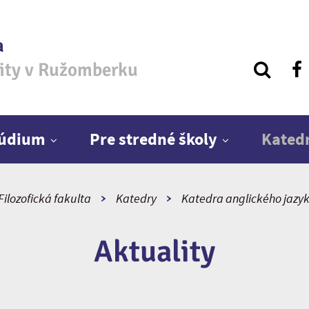
a
zity v Ružomberku
túdium
Pre stredné školy
Kated
Filozofická fakulta
Katedry
Katedra anglického jazyka
Aktuality