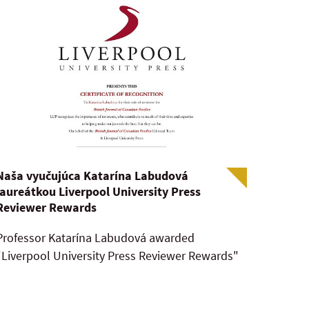
Naša vyučujúca Katarína Labudová
laureátkou Liverpool University Press
Reviewer Rewards
Professor Katarína Labudová awarded
"Liverpool University Press Reviewer Rewards"