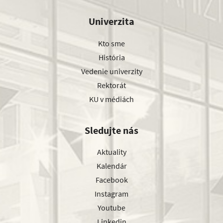
Univerzita
Kto sme
História
Vedenie univerzity
Rektorát
KU v médiách
Sledujte nás
Aktuality
Kalendár
Facebook
Instagram
Youtube
Linkedin