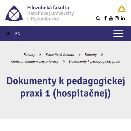
Filozofická fakulta
Katolíckej univerzity
v Ružomberku
R
Hlavné menu
SK
EN
Fakulty
Filozofická fakulta
Katedry
Centrum akademickej prípravy
Dokumenty k pedagogickej praxi
Dokumenty k pedagogickej
praxi 1 (hospitačnej)