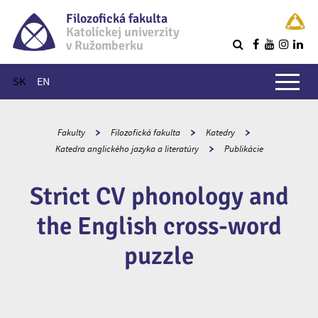
Filozofická fakulta
Katolíckej univerzity
v Ružomberku
R
Hlavné menu
SK
EN
Fakulty
Filozofická fakulta
Katedry
Katedra anglického jazyka a literatúry
Publikácie
Strict CV phonology and
the English cross-word
puzzle