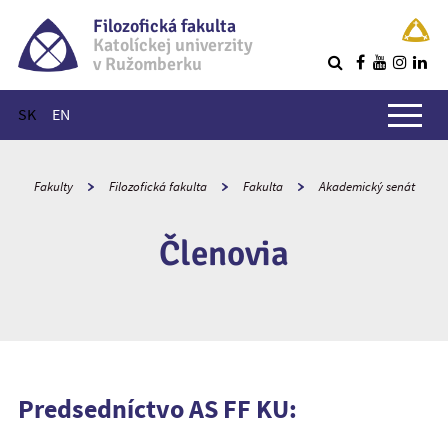
Filozofická fakulta
Katolíckej univerzity
v Ružomberku
R
Hlavné menu
SK
EN
Fakulty
Filozofická fakulta
Fakulta
Akademický senát
Členovia
Predsedníctvo AS FF KU: