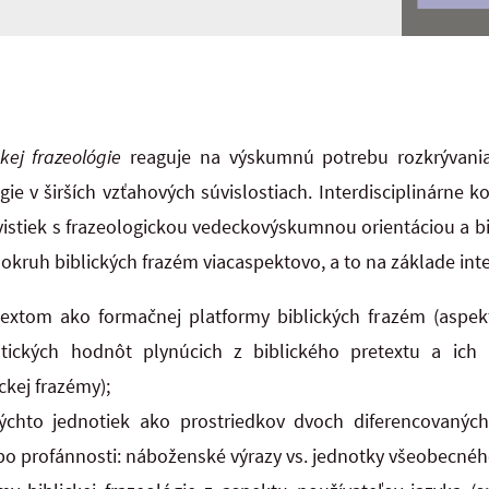
ckej frazeológie
reaguje na výskumnú potrebu rozkrývania
gie v širších vzťahových súvislostiach. Interdisciplinárne 
istiek s frazeologickou vedeckovýskumnou orientáciou a bib
okruh biblických frazém viacaspektovo, a to na základe inte
extom ako formačnej platformy biblických frazém (aspekt
tických hodnôt plynúcich z biblického pretextu a ich 
ckej frazémy);
 týchto jednotiek ako prostriedkov dvoch diferencovaných
ebo profánnosti: náboženské výrazy vs. jednotky všeobecnéh