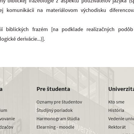
y biblickej frazeológie z aspektu používateľov jazyka (s
nej komunikácii na materiálovom východisku diferenco
ií biblických frazém [na podklade realizačných podôb (
gické derivácie...)].
a
Pre študenta
Univerzit
Oznamy pre študentov
Kto sme
dium
Študijný poriadok
História
avovanie
Harmonogram štúdia
Vedenie univ
dzačov
Elearning - moodle
Rektorát