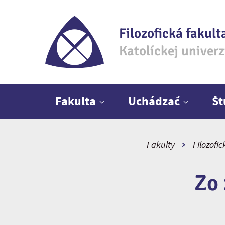
Filozofická fakult
Katolíckej univer
Hlavné menu
Fakulta
Uchádzač
Š
Fakulty
Filozofic
Zo 