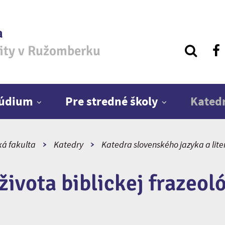
a
zity v Ružomberku
túdium
Pre stredné školy
Kated
ká fakulta
Katedry
Katedra slovenského jazyka a lite
života biblickej frazeol