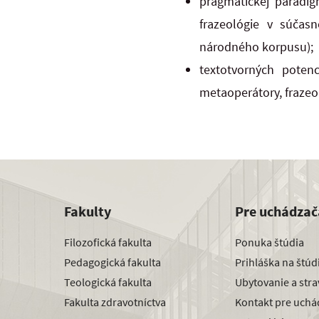
pragmatickej paradigm
frazeológie v súčas
národného korpusu);
textotvorných potenc
metaoperátory, frazeolo
Fakulty
Pre uchádzač
Filozofická fakulta
Ponuka štúdia
Pedagogická fakulta
Prihláška na štú
Teologická fakulta
Ubytovanie a str
Fakulta zdravotníctva
Kontakt pre uchá