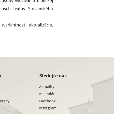
pôsoby využívania biblickej
vaných textov Slovenského
variantnosť, aktualizácie,
a
Sledujte nás
Aktuality
Kalendár
erzity
Facebook
Instagram