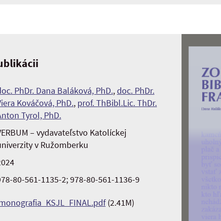
blikácii
doc. PhDr. Dana Baláková, PhD.
,
doc. PhDr.
Viera Kováčová, PhD.
,
prof. ThBibl.Lic. ThDr.
Anton Tyrol, PhD.
VERBUM – vydavateľstvo Katolíckej
univerzity v Ružomberku
2024
978-80-561-1135-2; 978-80-561-1136-9
monografia_KSJL_FINAL.pdf
(2.41M)