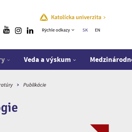
Katolícka univerzita
Rýchle menu
Rýchle odkazy
SK
EN
ry
Veda a výskum
Medzinárodn
ratúry
Publikácie
ógie