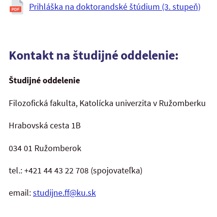
Prihláška na doktorandské štúdium (3. stupeň)
Kontakt na študijné oddelenie:
Študijné oddelenie
Filozofická fakulta, Katolícka univerzita v Ružomberku
Hrabovská cesta 1B
034 01 Ružomberok
tel.: +421 44 43 22 708 (spojovateľka)
email:
studijne.ff@ku.sk