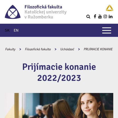
Filozofická fakulta
Katolíckej univerzity
v Ružomberku
R
Hlavné menu
SK
EN
Fakulty
Filozofická fakulta
Uchádzač
PRIJÍMACIE KONANIE
Prijímacie konanie
2022/2023