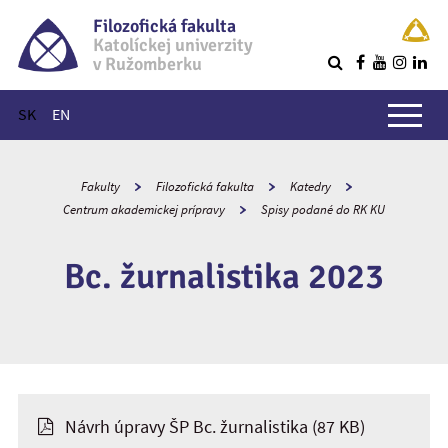
Filozofická fakulta
Katolíckej univerzity
v Ružomberku
R
Hlavné menu
SK
EN
Fakulty
Filozofická fakulta
Katedry
Centrum akademickej prípravy
Spisy podané do RK KU
Bc. žurnalistika 2023
Návrh úpravy ŠP Bc. žurnalistika
(87 KB)