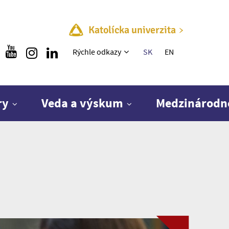
Katolícka univerzita
Rýchle menu
Rýchle odkazy
SK
EN
ry
Veda a výskum
Medzinárodn