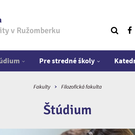
a
zity v Ružomberku
túdium
Pre stredné školy
Kated
Fakulty
Filozofická fakulta
Štúdium