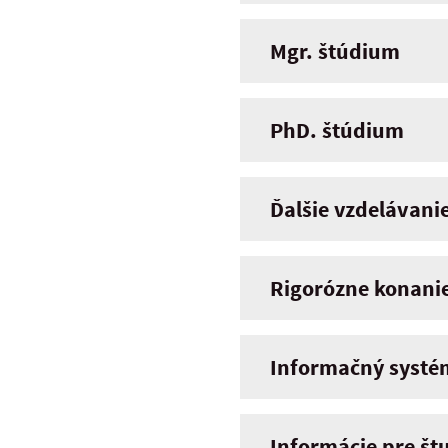
Mgr. štúdium
PhD. štúdium
Ďalšie vzdelávanie
Rigorózne konanie
Informačný systé
Informácie pre št