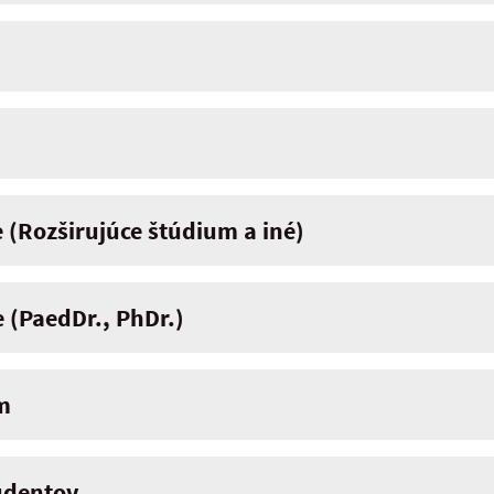
 (Rozširujúce štúdium a iné)
 (PaedDr., PhDr.)
m
udentov