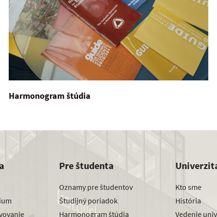
Harmonogram štúdia
a
Pre študenta
Univerzit
Oznamy pre študentov
Kto sme
dium
Študijný poriadok
História
avovanie
Harmonogram štúdia
Vedenie univ