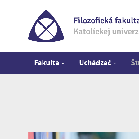
Filozofická fakult
Katolíckej univer
Hlavné menu
Fakulta
Uchádzač
Š