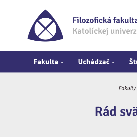
Filozofická fakult
Katolíckej univer
Hlavné menu
Fakulta
Uchádzač
Š
Fakulty
Rád sv