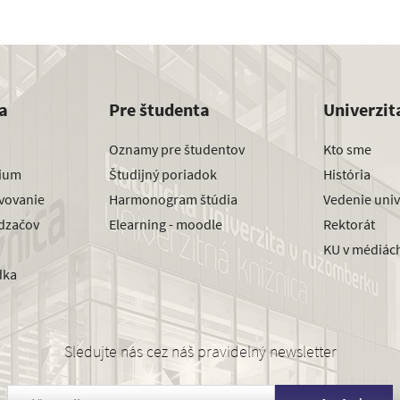
a
Pre študenta
Univerzit
Oznamy pre študentov
Kto sme
dium
Študijný poriadok
História
avovanie
Harmonogram štúdia
Vedenie univ
dzačov
Elearning - moodle
Rektorát
KU v médiác
dka
Sledujte nás cez náš pravidelný newsletter