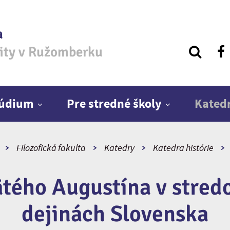
a
zity v Ružomberku
túdium
Pre stredné školy
Kated
Filozofická fakulta
Katedry
Katedra histórie
ätého Augustína v stred
dejinách Slovenska