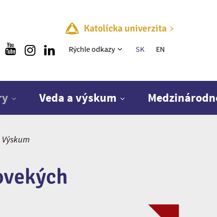
Katolícka univerzita
Rýchle menu
Rýchle odkazy
SK
EN
ry
Veda a výskum
Medzinárodn
Výskum
ovekých