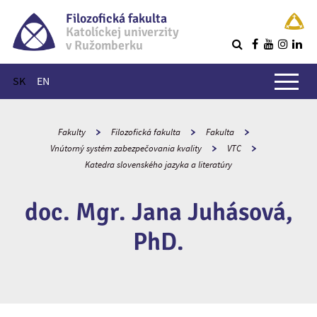
Filozofická fakulta
Katolíckej univerzity
v Ružomberku
R
Hlavné menu
SK
EN
Fakulty
Filozofická fakulta
Fakulta
Vnútorný systém zabezpečovania kvality
VTC
Katedra slovenského jazyka a literatúry
doc. Mgr. Jana Juhásová,
PhD.