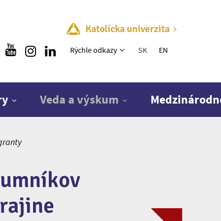
Katolícka univerzita
Rýchle menu
Rýchle odkazy
SK
EN
ry
Veda a výskum
Medzinárodn
granty
kumníkov
rajine