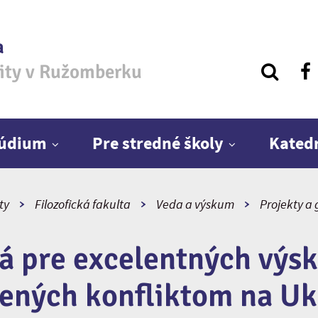
a
zity v Ružomberku
túdium
Pre stredné školy
Kated
ty
Filozofická fakulta
Veda a výskum
Projekty a 
iá pre excelentných výs
ených konfliktom na Uk