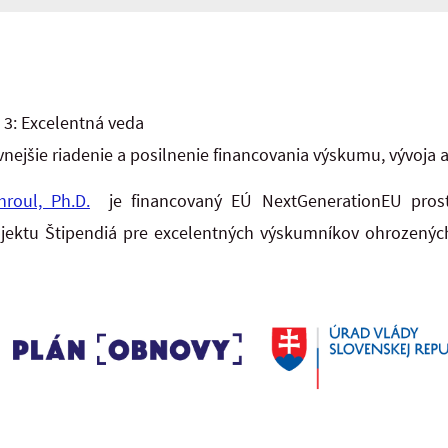
a 3: Excelentná veda
vnejšie riadenie a posilnenie financovania výskumu, vývoja a
hroul, Ph.D.
je financovaný EÚ NextGenerationEU pros
ojektu Štipendiá pre excelentných výskumníkov ohrozených