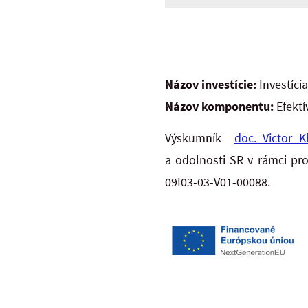
Názov investície:
Investíci
Názov komponentu:
Efektí
Výskumník
doc. Victor K
a odolnosti SR v rámci pr
09I03-03-V01-00088.