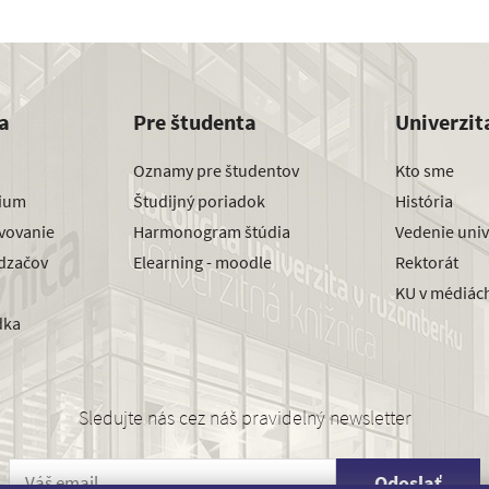
a
Pre študenta
Univerzit
Oznamy pre študentov
Kto sme
dium
Študijný poriadok
História
avovanie
Harmonogram štúdia
Vedenie univ
dzačov
Elearning - moodle
Rektorát
KU v médiác
dka
Sledujte nás cez náš pravidelný newsletter
Odoslať