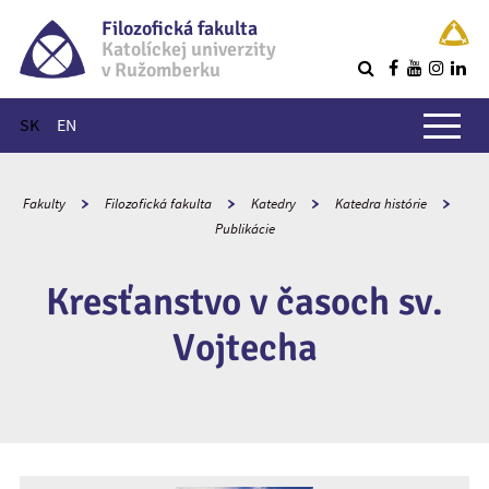
Filozofická fakulta
Katolíckej univerzity
v Ružomberku
R
Hlavné menu
SK
EN
Fakulty
Filozofická fakulta
Katedry
Katedra histórie
Publikácie
Kresťanstvo v časoch sv.
Vojtecha