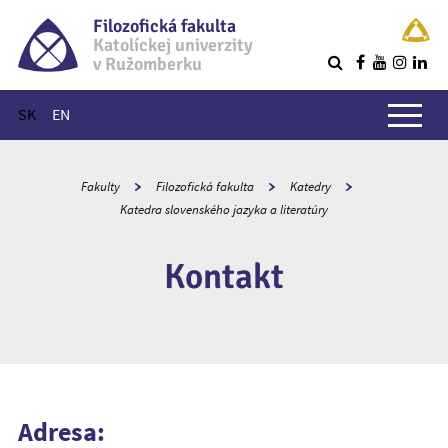
Filozofická fakulta
Katolíckej univerzity
v Ružomberku
R
Hlavné menu
SK
EN
Fakulty
Filozofická fakulta
Katedry
Katedra slovenského jazyka a literatúry
Kontakt
Adresa: