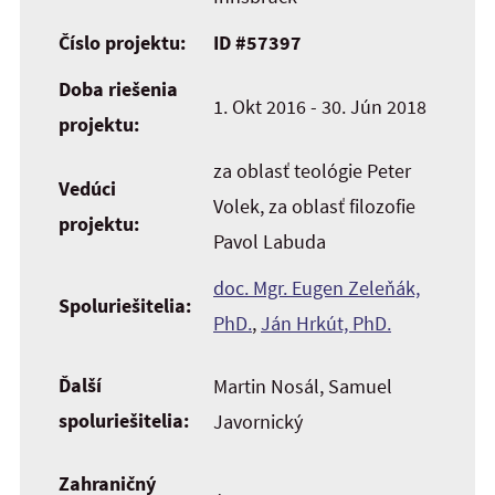
Číslo projektu:
ID #57397
Doba riešenia
1. Okt 2016 - 30. Jún 2018
projektu:
za oblasť teológie Peter
Vedúci
Volek, za oblasť filozofie
projektu:
Pavol Labuda
doc. Mgr. Eugen Zeleňák,
Spoluriešitelia:
PhD.
,
Ján Hrkút, PhD.
Ďalší
Martin Nosál, Samuel
spoluriešitelia:
Javornický
Zahraničný