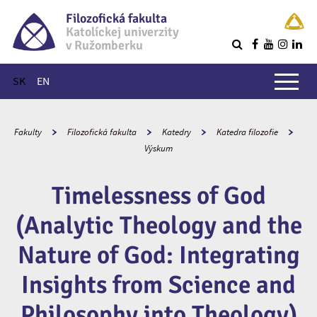
Filozofická fakulta
Katolíckej univerzity
v Ružomberku
R
Hlavné menu
SK
EN
Fakulty
Filozofická fakulta
Katedry
Katedra filozofie
Výskum
Timelessness of God
(Analytic Theology and the
Nature of God: Integrating
Insights from Science and
Philosophy into Theology)