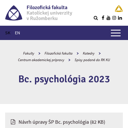
Filozofická fakulta
Katolíckej univerzity
v Ružomberku
R
Hlavné menu
SK
EN
Fakulty
Filozofická fakulta
Katedry
Centrum akademickej prípravy
Spisy podané do RK KU
Bc. psychológia 2023
Návrh úpravy ŠP Bc. psychológia
(82 KB)