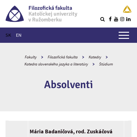
Filozofická fakulta
Katolíckej univerzity
v Ružomberku
R
Hlavné menu
SK
EN
Fakulty
Filozofická fakulta
Katedry
Katedra slovenského jazyka a literatúry
Štúdium
Absolventi
Mária Badaničová, rod. Zuskáčová