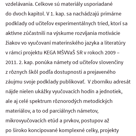
vzdelávania. Celkove sú materiály usporiadané
do dvoch kapitol. V 1. kap. sa nachádzajú primárne
podklady od učiteľov experimentálnych tried, ktorí sa
aktívne zúčastnili na výskume rozvíjania motivácie
žiakov vo vyučovaní materinského jazyka a literatúry
v rámci projektu KEGA MŠVVaŠ SR v rokoch 2009 –
2011. 2. kap. ponúka námety od učiteľov slovenčiny
z rôznych škôl podľa dostupnosti a prejaveného
záujmu svoje podklady publikovať. V zborníku adresát
nájde nielen ukážky vyučovacích hodín a jednotiek,
ale aj celé spektrum rôznorodých metodických
materiálov, a to od parciálnych námetov,
mikrovyučovacích etúd a prvkov, postupov až
po široko koncipované komplexné celky, projekty