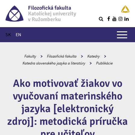
Filozofická fakulta
Katolíckej univerzity
v Ružomberku
R
Hlavné menu
SK
EN
Fakulty
Filozofická fakulta
Katedry
Katedra slovenského jazyka a literatúry
Publikácie
Ako motivovať žiakov vo
vyučovaní materinského
jazyka [elektronický
zdroj]: metodická príručka
pre učiteľov