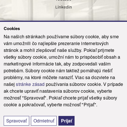
Linkedin
Cookies
Sledujte nás cez náš pravidelný newsletter
Na našich stránkach používame súbory cookie, aby sme
vám umožnili čo najlepšie prezeranie internetových
stránok a mohli zlepšovať naše služby. Pokiaľ prijmete
všetky súbory cookie, umožní nám to prispôsobiť obsah a
marketingové informácie tak, aby zodpovedali vašim
Odoslať
potrebám. Súbory cookie nám taktiež pomáhajú riešiť
problémy, na ktoré môžete naraziť. Viac sa dozviete na
našej
stránke zásad
používania súborov cookie. V prípade
© 2021-2026 ku.sk. Všetky práva vyhradené.
|
Ochrana osobných údajov
|
ak chcete upraviť nastavenia súborov cookie, vyberte
Vyhlásenie o prístupnosti
|
Admin
možnosť "Spravovať". Pokiaľ chcete prijať všetky súbory
This site is protected by reCAPTCHA and the Google
Privacy Policy
and
Terms of
cookie a pokračovať, vyberte možnosť "Prijať".
Service
apply.
Tvorba stránky WebCreators.sk
|
Webhosting
-
HostCreators
Spravovať
Odmietnuť
Prijať