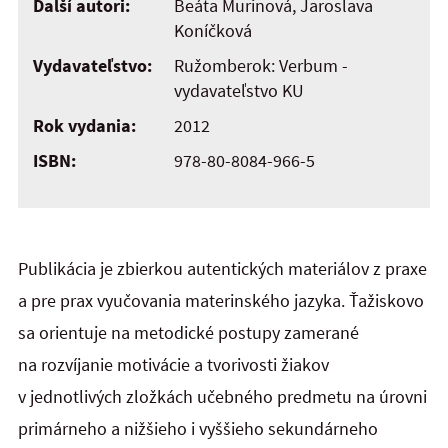
Ďalší autori:
Beáta Murinová, Jaroslava
Koníčková
Vydavateľstvo:
Ružomberok: Verbum -
vydavateľstvo KU
Rok vydania:
2012
ISBN:
978-80-8084-966-5
Publikácia je zbierkou autentických materiálov z praxe
a pre prax vyučovania materinského jazyka. Ťažiskovo
sa orientuje na metodické postupy zamerané
na rozvíjanie motivácie a tvorivosti žiakov
v jednotlivých zložkách učebného predmetu na úrovni
primárneho a nižšieho i vyššieho sekundárneho