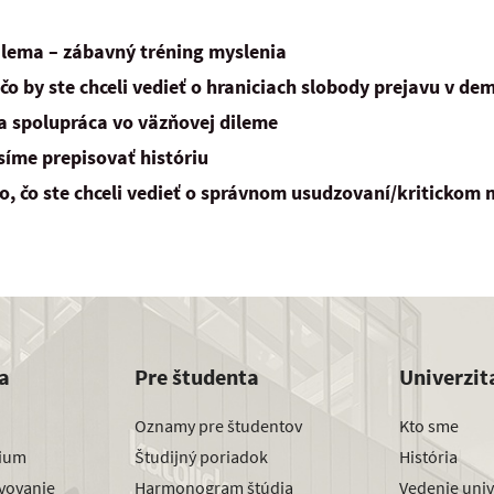
ilema – zábavný tréning myslenia
čo by ste chceli vedieť o hraniciach slobody prejavu v
dem
 a spolupráca vo väzňovej dileme
íme prepisovať históriu
o, čo ste chceli vedieť o správnom usudzovaní/kritickom 
a
Pre študenta
Univerzit
Oznamy pre študentov
Kto sme
dium
Študijný poriadok
História
avovanie
Harmonogram štúdia
Vedenie univ