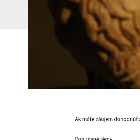
Ak máte záujem dohodnúť s
Ponúkané témy