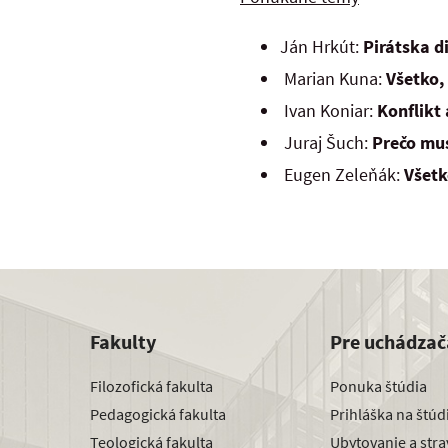
Ján Hrkút:
Pirátska d
Marian Kuna:
Všetko, 
Ivan Koniar:
Konflikt
Juraj Šuch:
Prečo mus
Eugen Zeleňák:
Všetk
Fakulty
Pre uchádzač
Filozofická fakulta
Ponuka štúdia
Pedagogická fakulta
Prihláška na štú
Teologická fakulta
Ubytovanie a str