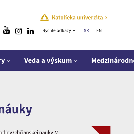
Katolícka univerzita
Rýchle menu
Rýchle odkazy
SK
EN
ry
Veda a výskum
Medzinárodn
 náuky
odiny Občianskej náuky. V