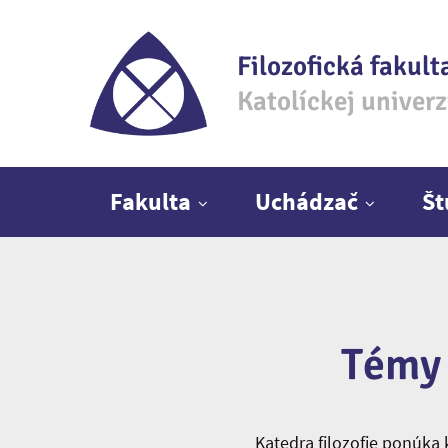
Filozofická fakult
Katolíckej univer
Hlavné menu
Fakulta
Uchádzač
Š
Témy 
Katedra filozofie ponúka