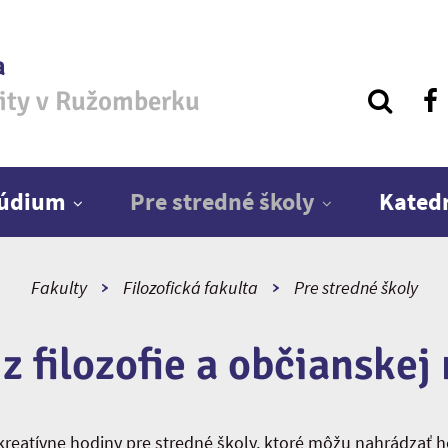
a
zity v Ružomberku
túdium
Pre stredné školy
Kated
Fakulty
Filozofická fakulta
Pre stredné školy
z filozofie a občianskej
 kreatívne hodiny pre stredné školy, ktoré môžu nahrádzať h