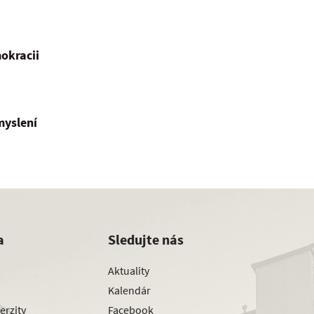
okracii
myslení
a
Sledujte nás
Aktuality
Kalendár
erzity
Facebook