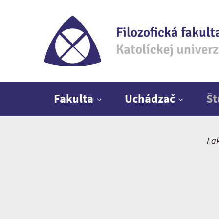
Filozofická fakult
Katolíckej univer
Hlavné menu
Fakulta
Uchádzač
Š
Fak