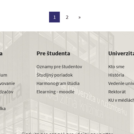
1
2
»
a
Pre študenta
Univerzit
Oznamy pre študentov
Kto sme
dium
Študijný poriadok
História
avovanie
Harmonogram štúdia
Vedenie univ
dzačov
Elearning - moodle
Rektorát
KU v médiác
dka