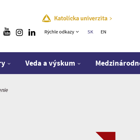
Katolícka univerzita
Rýchle menu
Rýchle odkazy
SK
EN
ry
Veda a výskum
Medzinárodn
enie