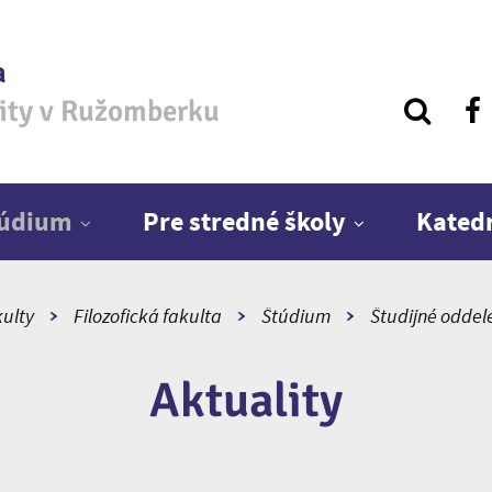
a
zity v Ružomberku
túdium
Pre stredné školy
Kated
ulty
Filozofická fakulta
Štúdium
Študijné oddel
Aktuality