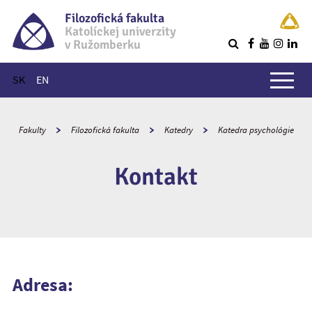
Filozofická fakulta
Katolíckej univerzity
v Ružomberku
R
Hlavné menu
SK
EN
Fakulty
Filozofická fakulta
Katedry
Katedra psychológie
Kontakt
Adresa: