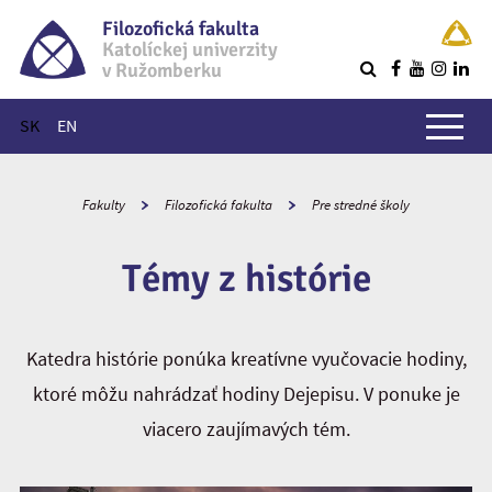
Filozofická fakulta
Katolíckej univerzity
v Ružomberku
R
Hlavné menu
SK
EN
Fakulty
Filozofická fakulta
Pre stredné školy
Témy z histórie
Katedra histórie ponúka kreatívne vyučovacie hodiny,
ktoré môžu nahrádzať hodiny Dejepisu. V ponuke je
viacero zaujímavých tém.