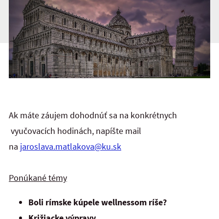
Ak máte záujem dohodnúť sa na konkrétnych
vyučovacích hodinách, napíšte mail
na
jaroslava.matlakova@ku.sk
Ponúkané témy
Boli rímske kúpele wellnessom ríše?
Križiacke výpravy