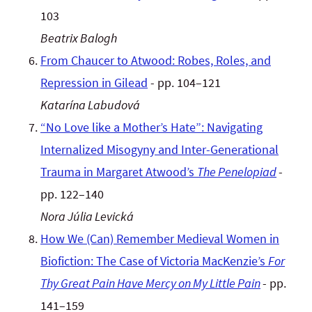
103
Beatrix Balogh
From Chaucer to Atwood: Robes, Roles, and
Repression in Gilead
- pp. 104–121
Katarína Labudová
“No Love like a Mother’s Hate”: Navigating
Internalized Misogyny and Inter-Generational
Trauma in Margaret Atwood’s
The Penelopiad
-
pp. 122–140
Nora Júlia Levická
How We (Can) Remember Medieval Women in
Biofiction: The Case of Victoria MacKenzie’s
For
Thy Great Pain Have Mercy on My Little Pain
- pp.
141–159