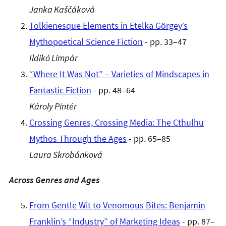
Janka Kaščáková
Tolkienesque Elements in Etelka Görgey’s
Mythopoetical Science Fiction
- pp. 33–47
Ildikó Limpár
“Where It Was Not” – Varieties of Mindscapes in
Fantastic Fiction
- pp. 48–64
Károly Pintér
Crossing Genres, Crossing Media: The Cthulhu
Mythos Through the Ages
- pp. 65–85
Laura Škrobánková
Across Genres and Ages
From Gentle Wit to Venomous Bites: Benjamin
Franklin’s “Industry” of Marketing Ideas
- pp. 87–