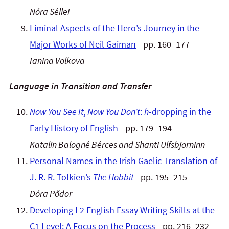
Nóra Séllei
Liminal Aspects of the Hero’s Journey in the
Major Works of Neil Gaiman
- pp. 160–177
Ianina Volkova
Language in Transition and Transfer
Now You See It, Now You Don’t
:
h
-dropping in the
Early History of English
- pp. 179–194
Katalin Balogné Bérces and Shanti Ulfsbjorninn
Personal Names in the Irish Gaelic Translation of
J. R. R. Tolkien’s
The Hobbit
- pp. 195–215
Dóra Pődör
Developing L2 English Essay Writing Skills at the
C1 Level: A Focus on the Process
- pp. 216–232