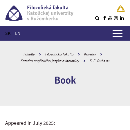
Filozofická fakulta
Katolíckej univerzity
v Ružomberku
R
Hlavné menu
SK
EN
Fakulty
Filozofická fakulta
Katedry
Katedra anglického jazyka a literatúry
K. E. Dubs 80
Book
Appeared in July 2025: