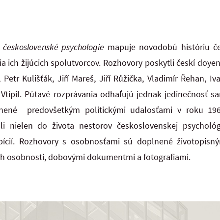
 československé psychologie
mapuje novodobú históriu če
a ich žijúcich spolutvorcov. Rozhovory poskytli českí doye
 Petr Kulišťák, Jiří Mareš, Jiří Růžička, Vladimír Řehan, I
Vtípil. Pútavé rozprávania odhaľujú jednak jedinečnosť s
inené predovšetkým politickými udalosťami v roku 19
hli nielen do života nestorov československej psychológi
cií. Rozhovory s osobnosťami sú doplnené životopisný
ch osobností, dobovými dokumentmi a fotografiami.