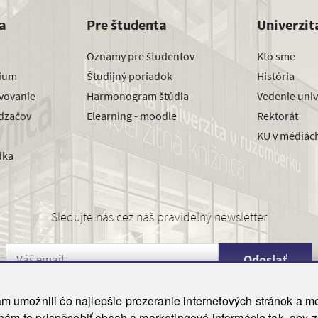
a
Pre študenta
Univerzit
Oznamy pre študentov
Kto sme
dium
Študijný poriadok
História
avovanie
Harmonogram štúdia
Vedenie univ
dzačov
Elearning - moodle
Rektorát
KU v médiác
dka
Sledujte nás cez náš pravidelný newsletter
Odoslať
 umožnili čo najlepšie prezeranie internetových stránok a mo
 nám to prispôsobiť obsah a marketingové informácie tak, aby 