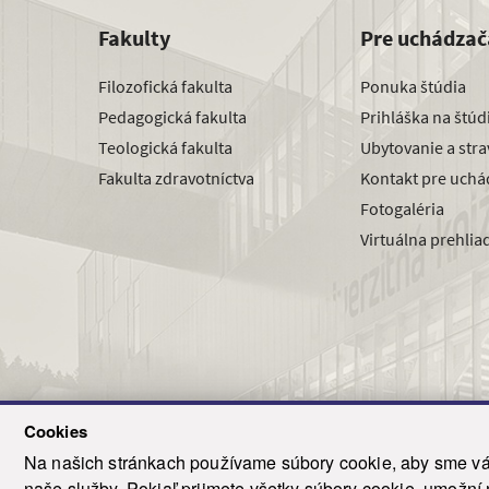
Fakulty
Pre uchádzač
Filozofická fakulta
Ponuka štúdia
Pedagogická fakulta
Prihláška na štú
Teologická fakulta
Ubytovanie a str
Fakulta zdravotníctva
Kontakt pre uchá
Fotogaléria
Virtuálna prehlia
Cookies
Na našich stránkach používame súbory cookie, aby sme vám
naše služby. Pokiaľ prijmete všetky súbory cookie, umožní