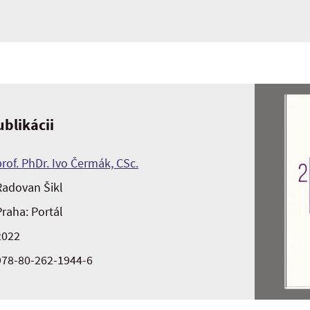
blikácii
prof. PhDr. Ivo Čermák, CSc.
Radovan Šikl
Praha: Portál
2022
978-80-262-1944-6