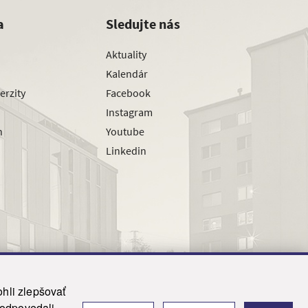
a
Sledujte nás
Aktuality
Kalendár
erzity
Facebook
Instagram
h
Youtube
Linkedin
hli zlepšovať
zodpovedali