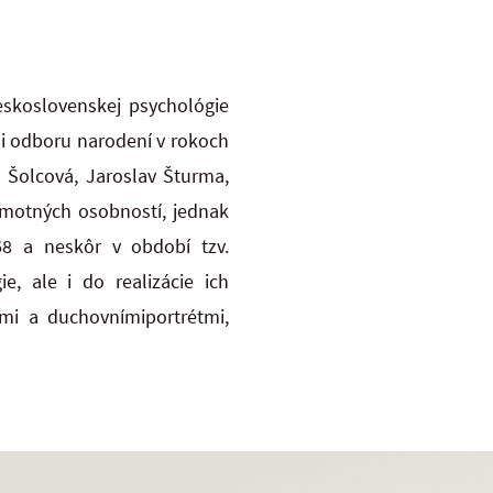
skoslovenskej psychológie
ni odboru narodení v rokoch
va Šolcová, Jaroslav Šturma,
amotných osobností, jednak
68 a neskôr v období tzv.
e, ale i do realizácie ich
mi a duchovnímiportrétmi,