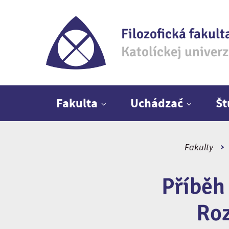
Filozofická fakult
Katolíckej univer
Hlavné menu
Fakulta
Uchádzač
Š
Fakulty
Příběh
Roz