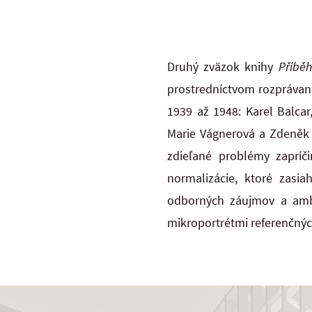
Druhý zväzok knihy
Příběh
prostredníctvom rozprávani
1939 až 1948: Karel Balcar,
Marie Vágnerová a Zdeněk 
zdieľané problémy zapríč
normalizácie, ktoré zasia
odborných záujmov a ambí
mikroportrétmi referenčný