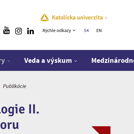
Katolícka univerzita
Rýchle menu
Rýchle odkazy
SK
EN
ry
Veda a výskum
Medzinárodn
Publikácie
gie II.
boru