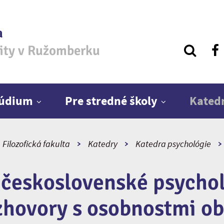
a
zity v Ružomberku
túdium
Pre stredné školy
Kated
Filozofická fakulta
Katedry
Katedra psychológie
 československé psycholo
hovory s osobnostmi o