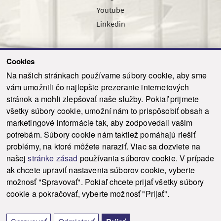
Youtube
Linkedin
Cookies
Sledujte nás cez náš pravidelný newsletter
Na našich stránkach používame súbory cookie, aby sme
vám umožnili čo najlepšie prezeranie internetových
stránok a mohli zlepšovať naše služby. Pokiaľ prijmete
všetky súbory cookie, umožní nám to prispôsobiť obsah a
marketingové informácie tak, aby zodpovedali vašim
Odoslať
potrebám. Súbory cookie nám taktiež pomáhajú riešiť
problémy, na ktoré môžete naraziť. Viac sa dozviete na
našej
stránke zásad
používania súborov cookie. V prípade
© 2021-2026 ku.sk. Všetky práva vyhradené.
|
Ochrana osobných údajov
|
ak chcete upraviť nastavenia súborov cookie, vyberte
Vyhlásenie o prístupnosti
|
Admin
možnosť "Spravovať". Pokiaľ chcete prijať všetky súbory
This site is protected by reCAPTCHA and the Google
Privacy Policy
and
Terms of
cookie a pokračovať, vyberte možnosť "Prijať".
Service
apply.
Tvorba stránky WebCreators.sk
|
Webhosting
-
HostCreators