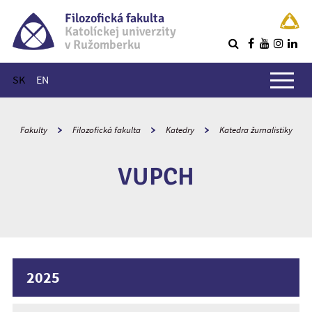
Filozofická fakulta
Katolíckej univerzity
v Ružomberku
R
Hlavné menu
SK
EN
Fakulty
Filozofická fakulta
Katedry
Katedra žurnalistiky
VUPCH
2025