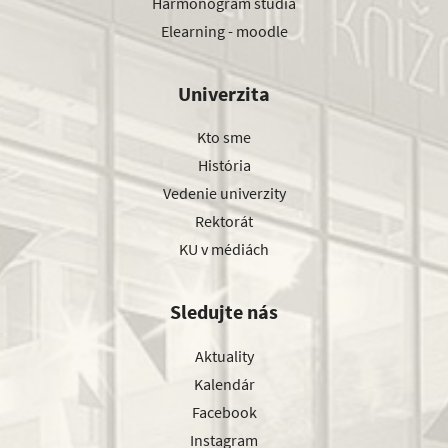
Harmonogram štúdia
Elearning - moodle
Univerzita
Kto sme
História
Vedenie univerzity
Rektorát
KU v médiách
Sledujte nás
Aktuality
Kalendár
Facebook
Instagram