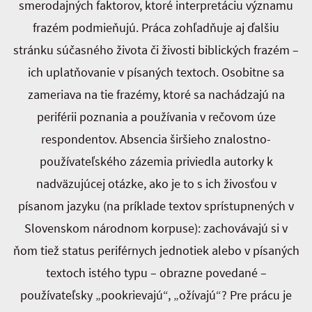
smerodajných faktorov, ktoré interpretáciu významu
frazém podmieňujú. Práca zohľadňuje aj ďalšiu
stránku súčasného života či živosti biblických frazém –
ich uplatňovanie v písaných textoch. Osobitne sa
zameriava na tie frazémy, ktoré sa nachádzajú na
periférii poznania a používania v rečovom úze
respondentov. Absencia širšieho znalostno-
používateľského zázemia priviedla autorky k
nadväzujúcej otázke, ako je to s ich živosťou v
písanom jazyku (na príklade textov sprístupnených v
Slovenskom národnom korpuse): zachovávajú si v
ňom tiež status periférnych jednotiek alebo v písaných
textoch istého typu – obrazne povedané –
používateľsky „pookrievajú“, „ožívajú“? Pre prácu je