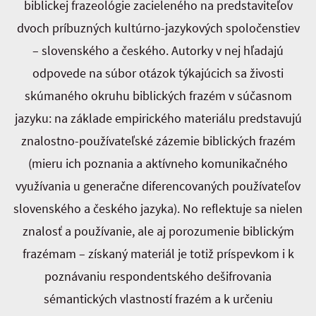
biblickej frazeológie zacieleného na predstaviteľov
dvoch príbuzných kultúrno-jazykových spoločenstiev
– slovenského a českého. Autorky v nej hľadajú
odpovede na súbor otázok týkajúcich sa živosti
skúmaného okruhu biblických frazém v súčasnom
jazyku: na základe empirického materiálu predstavujú
znalostno-používateľské zázemie biblických frazém
(mieru ich poznania a aktívneho komunikačného
využívania u generačne diferencovaných používateľov
slovenského a českého jazyka). No reflektuje sa nielen
znalosť a používanie, ale aj porozumenie biblickým
frazémam – získaný materiál je totiž príspevkom i k
poznávaniu respondentského dešifrovania
sémantických vlastností frazém a k určeniu