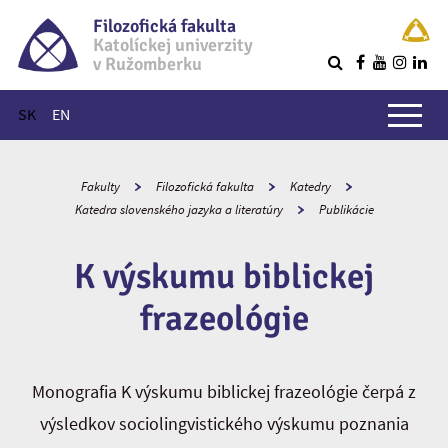
Filozofická fakulta
Katolíckej univerzity
v Ružomberku
R
Hlavné menu
SK
EN
Fakulty
Filozofická fakulta
Katedry
Katedra slovenského jazyka a literatúry
Publikácie
K výskumu biblickej
frazeológie
Monografia K výskumu biblickej frazeológie čerpá z
výsledkov sociolingvistického výskumu poznania