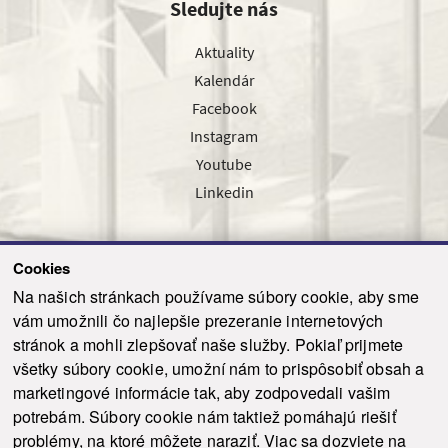
Sledujte nás
Aktuality
Kalendár
Facebook
Instagram
Youtube
Linkedin
Cookies
Sledujte nás cez náš pravidelný newsletter
Na našich stránkach používame súbory cookie, aby sme
vám umožnili čo najlepšie prezeranie internetových
stránok a mohli zlepšovať naše služby. Pokiaľ prijmete
všetky súbory cookie, umožní nám to prispôsobiť obsah a
marketingové informácie tak, aby zodpovedali vašim
Odoslať
potrebám. Súbory cookie nám taktiež pomáhajú riešiť
problémy, na ktoré môžete naraziť. Viac sa dozviete na