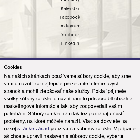
Kalendár
Facebook
Instagram
Youtube
Linkedin
Cookies
Sledujte nás cez náš pravidelný newsletter
Na našich stránkach používame súbory cookie, aby sme
vám umožnili čo najlepšie prezeranie internetových
stránok a mohli zlepšovať naše služby. Pokiaľ prijmete
všetky súbory cookie, umožní nám to prispôsobiť obsah a
marketingové informácie tak, aby zodpovedali vašim
Odoslať
potrebám. Súbory cookie nám taktiež pomáhajú riešiť
problémy, na ktoré môžete naraziť. Viac sa dozviete na
našej
stránke zásad
používania súborov cookie. V prípade
© 2021-2026 ku.sk. Všetky práva vyhradené.
|
Ochrana osobných údajov
|
ak chcete upraviť nastavenia súborov cookie, vyberte
Vyhlásenie o prístupnosti
|
Admin