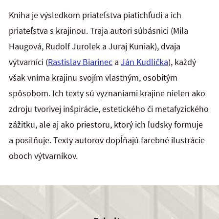
Kniha je výsledkom priateľstva piatichľudí a ich
priateľstva s krajinou. Traja autori súbásnici (Mila
Haugová, Rudolf Jurolek a Juraj Kuniak), dvaja
výtvarníci (
Rastislav Biarinec
a
Ján Kudlička
), každý
však vníma krajinu svojím vlastným, osobitým
spôsobom. Ich texty sú vyznaniami krajine nielen ako
zdroju tvorivej inšpirácie, estetického či metafyzického
zážitku, ale aj ako priestoru, ktorý ich ľudsky formuje
a posilňuje. Texty autorov dopĺňajú farebné ilustrácie
oboch výtvarníkov.