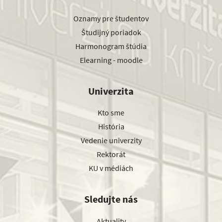
Oznamy pre študentov
Študijný poriadok
Harmonogram štúdia
Elearning - moodle
Univerzita
Kto sme
História
Vedenie univerzity
Rektorát
KU v médiách
Sledujte nás
Aktuality