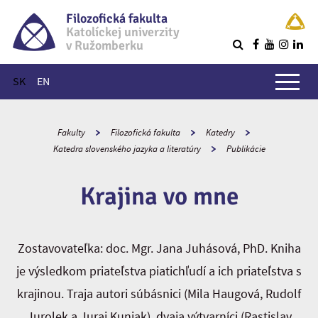
Filozofická fakulta
Katolíckej univerzity
v Ružomberku
R
Hlavné menu
SK
EN
Fakulty
Filozofická fakulta
Katedry
Katedra slovenského jazyka a literatúry
Publikácie
Krajina vo mne
Zostavovateľka: doc. Mgr. Jana Juhásová, PhD. Kniha
je výsledkom priateľstva piatichľudí a ich priateľstva s
krajinou. Traja autori súbásnici (Mila Haugová, Rudolf
Jurolek a Juraj Kuniak), dvaja výtvarníci (Rastislav