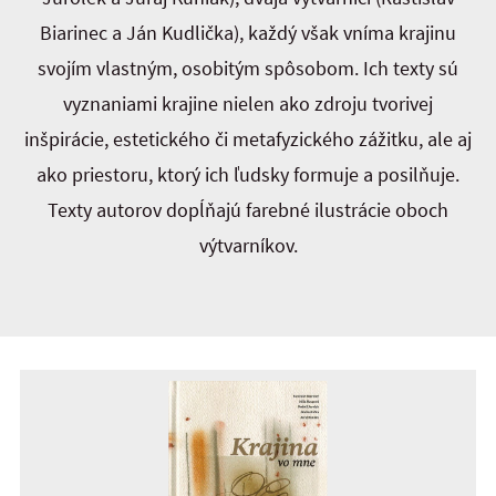
Biarinec a Ján Kudlička), každý však vníma krajinu
svojím vlastným, osobitým spôsobom. Ich texty sú
vyznaniami krajine nielen ako zdroju tvorivej
inšpirácie, estetického či metafyzického zážitku, ale aj
ako priestoru, ktorý ich ľudsky formuje a posilňuje.
Texty autorov dopĺňajú farebné ilustrácie oboch
výtvarníkov.