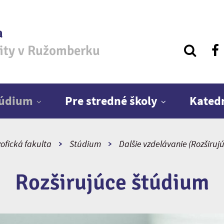
a
zity v Ružomberku
túdium
Pre stredné školy
Kated
zofická fakulta
Štúdium
Ďalšie vzdelávanie (Rozširuj
Rozširujúce štúdium