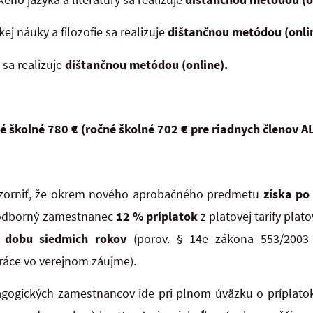
j náuky a filozofie sa realizuje
dištančnou metódou (onlin
sa realizuje
dištančnou metódou (online).
é školné 780 € (ročné školné 702 € pre riadnych členov
pozorniť, že okrem nového aprobačného predmetu
získa po
 odborný zamestnanec
12 % príplatok
z platovej tarify plato
dobu siedmich rokov
(porov. § 14e
zákona 553/2003
ráce vo verejnom záujme).
dagogických zamestnancov ide pri plnom úväzku o príplato