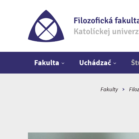
Filozofická fakult
Katolíckej univer
Hlavné menu
Fakulta
Uchádzač
Š
Fakulty
Filo