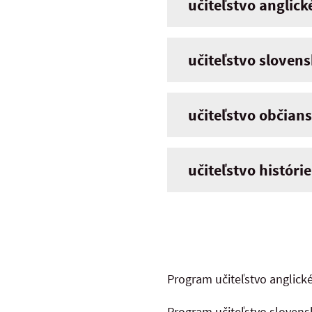
učiteľstvo anglick
učiteľstvo slovens
učiteľstvo občians
učiteľstvo histórie
Program učiteľstvo anglickéh
Program učiteľstvo slovensk