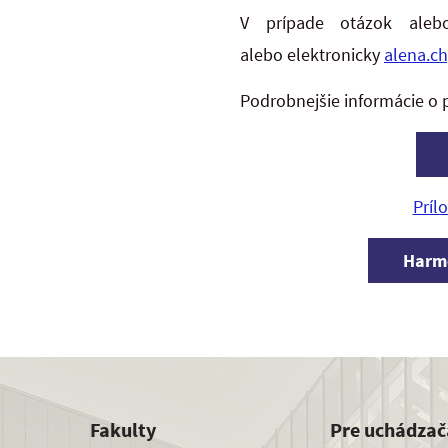
V prípade otázok aleb
alebo elektronicky
alena.c
Podrobnejšie informácie o 
Príl
Harmo
Fakulty
Pre uchádzač