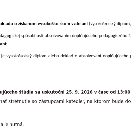
okladu o získanom vysokoškolskom vzdelaní
(vysokoškolský diplom,
edagogickej spôsobilosti absolvovaním doplňujúceho pedagogického š
aní;
k je vysokoškolský diplom alebo doklad o absolvovaní doplňujúceho
rujúceho štúdia sa uskutoční 25. 9. 2026 v čase od 13:00
hať stretnutie so zástupcami katedier, na ktorom bude do
a je nutná.