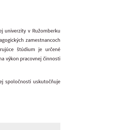
kej univerzity v Ružomberku
edagogických zamestnancoch
rujúce štúdium je určené
a výkon pracovnej činnosti
ej spoločnosti uskutočňuje