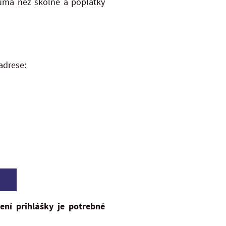
suma než školné a poplatky
adrese:
ení prihlášky je potrebné