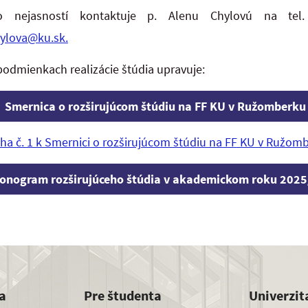
o nejasností kontaktuje p. Alenu Chylovú na te
hylova@ku.sk.
podmienkach realizácie štúdia upravuje:
Smernica o rozširujúcom štúdiu na FF KU v Ružomberku
oha č. 1 k Smernici o rozširujúcom štúdiu na FF KU v Ružom
nogram rozširujúceho štúdia v akademickom roku 202
a
Pre študenta
Univerzit