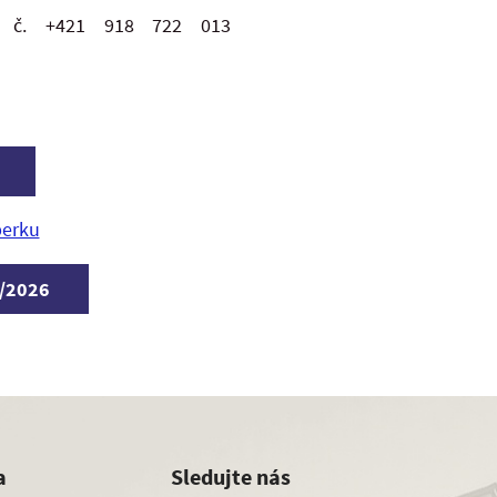
l. č. +421 918 722 013
berku
5/2026
a
Sledujte nás