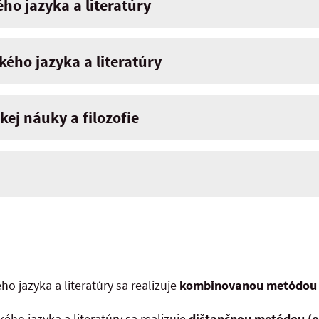
ého jazyka a literatúry
kého jazyka a literatúry
kej náuky a filozofie
o jazyka a literatúry sa realizuje
kombinovanou metódou (p
ého jazyka a literatúry sa realizuje
dištančnou metódou (on