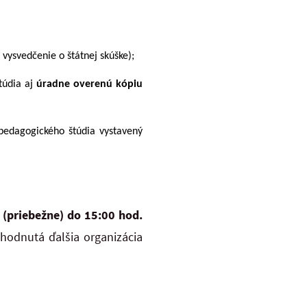
 vysvedčenie o štátnej skúške);
túdia aj
úradne overenú kópiu
 pedagogického štúdia vystavený
 (priebežne) do 15:00 hod.
hodnutá ďalšia organizácia