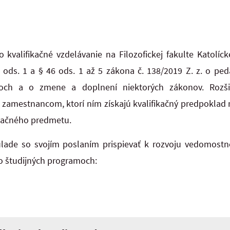
 kvalifikačné vzdelávanie na Filozofickej fakulte Katolíc
 ods. 1 a § 46 ods. 1 až 5 zákona č. 138/2019 Z. z. o p
ch a o zmene a doplnení niektorých zákonov. Rozši
amestnancom, ktorí ním získajú kvalifikačný predpoklad n
bačného predmetu.
súlade so svojím poslaním prispievať k rozvoju vedomostn
to študijných programoch: