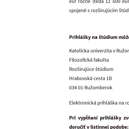
eur ročne (teda 12 600 eu
spojené s rozširujúcim štú
Prihlášky na štúdium môž
Katolícka univerzita v Ruž
Filozofická fakulta
Rozširujúce štúdium
Hrabovská cesta 1B
034 01 Ružomberok
Elektronická prihláška na 
Pri vypĺňaní prihlášky z
doručiť v listinnej podobe: