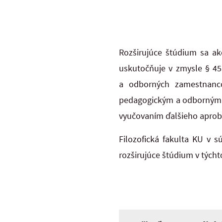
Rozširujúce štúdium sa ako
uskutočňuje v zmysle § 45
a odborných zamestnanco
pedagogickým a odborným z
vyučovaním ďalšieho apro
Filozofická fakulta KU v 
rozširujúce štúdium v tých