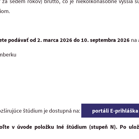
r za sedem rokov) brutto, čo je niekoľkonásobne vyššia 
diom.
ete podávať od 2. marca 2026 do 10. septembra 2026
na 
omberku
rozširujúce štúdium je dostupná na:
portáli E-prihláška
voľte v úvode položku Iné štúdium (stupeň N). Po ulož