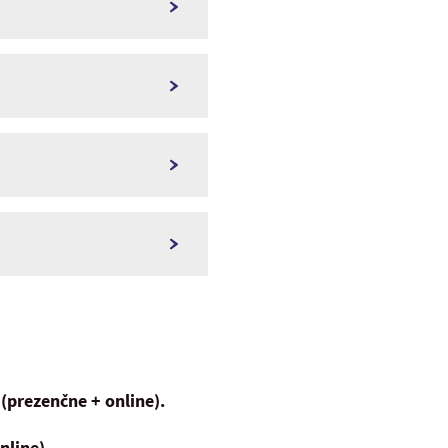
rezenčne + online).
line).