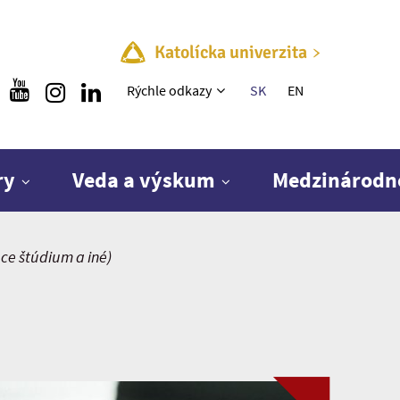
Katolícka univerzita
Rýchle menu
Rýchle odkazy
SK
EN
ry
Veda a výskum
Medzinárodn
úce štúdium a iné)