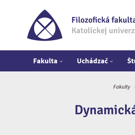
Filozofická fakult
Katolíckej univer
Hlavné menu
Fakulta
Uchádzač
Š
Fakulty
Dynamická 