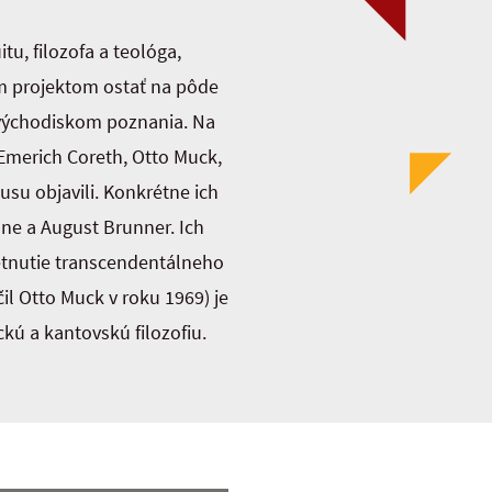
u, filozofa a teológa,
m projektom ostať na pôde
t východiskom poznania. Na
, Emerich Coreth, Otto Muck,
usu objavili. Konkrétne ich
ane a August Brunner. Ich
etnutie transcendentálneho
 Otto Muck v roku 1969) je
kú a kantovskú filozofiu.