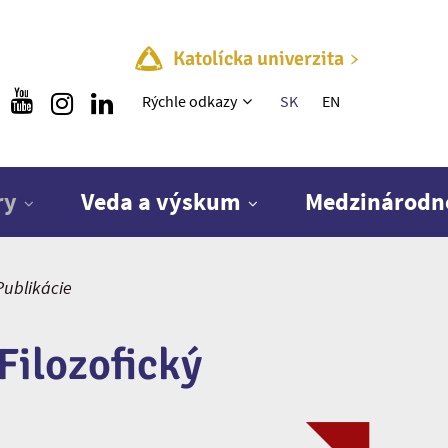
Katolícka univerzita
Rýchle menu
Rýchle odkazy
SK
EN
ry
Veda a výskum
Medzinárodn
Publikácie
Filozofický