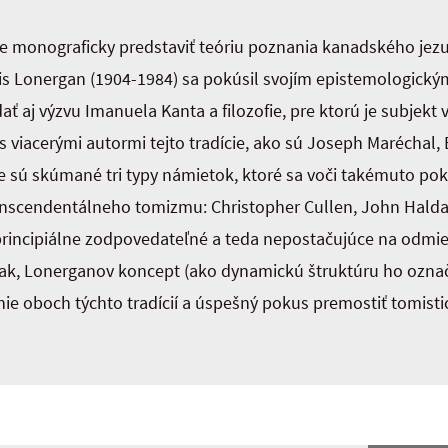
 monograficky predstaviť teóriu poznania kanadského jezuit
is Lonergan (1904-1984) sa pokúsil svojím epistemologický
 aj výzvu Imanuela Kanta a filozofie, pre ktorú je subjek
e s viacerými autormi tejto tradície, ako sú Joseph Maréchal
he sú skúmané tri typy námietok, ktoré sa voči takémuto pok
transcendentálneho tomizmu: Christopher Cullen, John Hald
rincipiálne zodpovedateľné a teda nepostačujúce na odmi
, Lonerganov koncept (ako dynamickú štruktúru ho označil
e oboch týchto tradícií a úspešný pokus premostiť tomistic