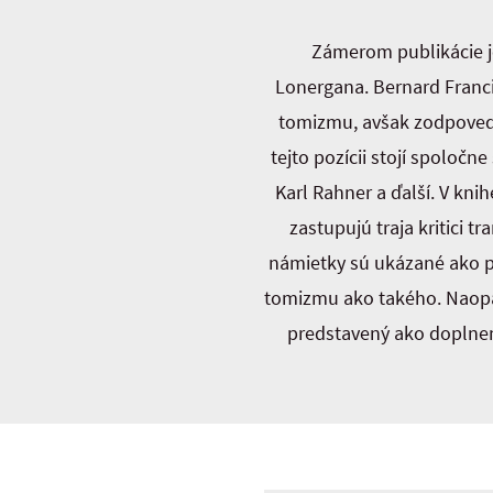
Zámerom publikácie je
Lonergana. Bernard Franc
tomizmu, avšak zodpovedať
tejto pozícii stojí spoločn
Karl Rahner a ďalší. V kni
zastupujú traja kritici 
námietky sú ukázané ako p
tomizmu ako takého. Naopak
predstavený ako doplneni