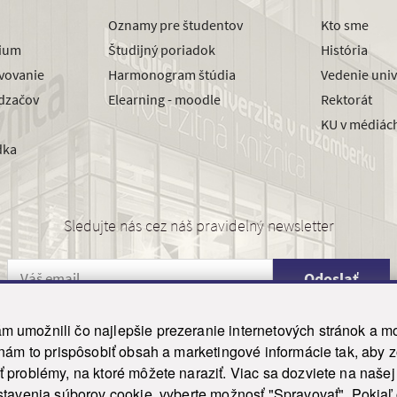
Oznamy pre študentov
Kto sme
dium
Študijný poriadok
História
avovanie
Harmonogram štúdia
Vedenie univ
dzačov
Elearning - moodle
Rektorát
KU v médiác
dka
Sledujte nás cez náš pravidelný newsletter
Odoslať
 umožnili čo najlepšie prezeranie internetových stránok a mo
 nám to prispôsobiť obsah a marketingové informácie tak, aby 
26 ku.sk. Všetky práva vyhradené.
|
Ochrana osobných údajov
|
Vyhlásenie o prístupnosti
 problémy, na ktoré môžete naraziť. Viac sa dozviete na naše
his site is protected by reCAPTCHA and the Google
Privacy Policy
and
Terms of Service
appl
tavenia súborov cookie, vyberte možnosť "Spravovať". Pokiaľ c