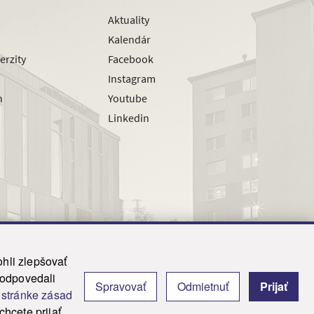
Aktuality
Kalendár
erzity
Facebook
Instagram
h
Youtube
Linkedin
hli zlepšovať
zodpovedali
Spravovať
Odmietnuť
Prijať
|
Admin
j
stránke zásad
y.
hcete prijať