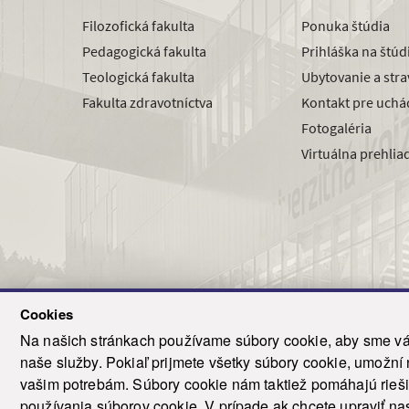
Filozofická fakulta
Ponuka štúdia
Pedagogická fakulta
Prihláška na štú
Teologická fakulta
Ubytovanie a str
Fakulta zdravotníctva
Kontakt pre uchá
Fotogaléria
Virtuálna prehlia
Cookies
Na našich stránkach používame súbory cookie, aby sme vám
naše služby. Pokiaľ prijmete všetky súbory cookie, umožní
© 2021-20
vašim potrebám. Súbory cookie nám taktiež pomáhajú riešiť
T
používania súborov cookie. V prípade ak chcete upraviť nas