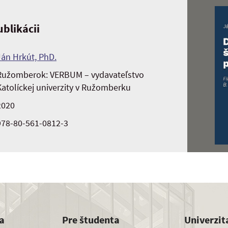
blikácii
Ján Hrkút, PhD.
Ružomberok: VERBUM – vydavateľstvo
Katolíckej univerzity v Ružomberku
2020
978-80-561-0812-3
a
Pre študenta
Univerzit