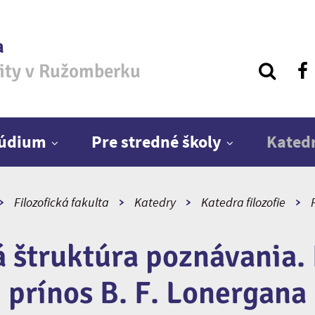
a
zity v Ružomberku
túdium
Pre stredné školy
Kated
Filozofická fakulta
Katedry
Katedra filozofie
štruktúra poznávania. 
prínos B. F. Lonergana