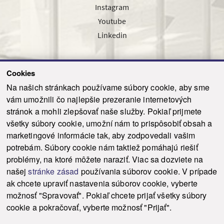
Instagram
Youtube
Linkedin
Cookies
Sledujte nás cez náš pravidelný newsletter
Na našich stránkach používame súbory cookie, aby sme
vám umožnili čo najlepšie prezeranie internetových
stránok a mohli zlepšovať naše služby. Pokiaľ prijmete
všetky súbory cookie, umožní nám to prispôsobiť obsah a
marketingové informácie tak, aby zodpovedali vašim
Odoslať
potrebám. Súbory cookie nám taktiež pomáhajú riešiť
problémy, na ktoré môžete naraziť. Viac sa dozviete na
našej
stránke zásad
používania súborov cookie. V prípade
© 2021-2026 ku.sk. Všetky práva vyhradené.
|
Ochrana osobných údajov
|
ak chcete upraviť nastavenia súborov cookie, vyberte
Vyhlásenie o prístupnosti
|
Admin
možnosť "Spravovať". Pokiaľ chcete prijať všetky súbory
This site is protected by reCAPTCHA and the Google
Privacy Policy
and
Terms of
cookie a pokračovať, vyberte možnosť "Prijať".
Service
apply.
Tvorba stránky WebCreators.sk
|
Webhosting
-
HostCreators