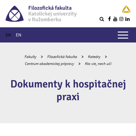
Filozofická fakulta
Katolíckej univerzity
v Ružomberku
R
Hlavné menu
SK
EN
Fakulty
Filozofická fakulta
Katedry
Centrum akademickej prípravy
Kto vie, nech učí
Dokumenty k hospitačnej
praxi