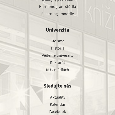
Harmonogram štúdia
Elearning - moodle
Univerzita
Kto sme
História
Vedenie univerzity
Rektorát
KU v médiách
Sledujte nás
Aktuality
Kalendár
Facebook