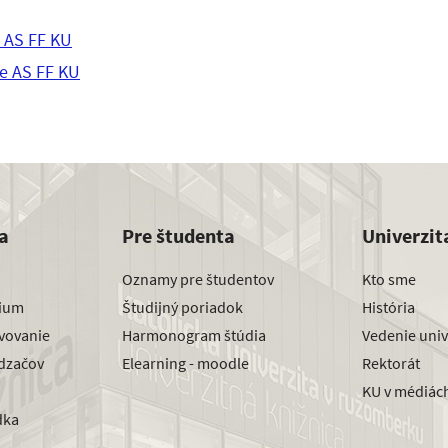
a AS FF KU
e AS FF KU
a
Pre študenta
Univerzit
Oznamy pre študentov
Kto sme
dium
Študijný poriadok
História
avovanie
Harmonogram štúdia
Vedenie univ
dzačov
Elearning - moodle
Rektorát
KU v médiác
dka