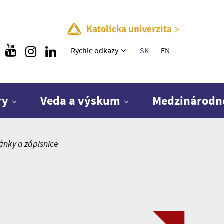
Katolícka univerzita
Rýchle menu
Rýchle odkazy
SK
EN
ry
Veda a výskum
Medzinárodn
ánky a zápisnice