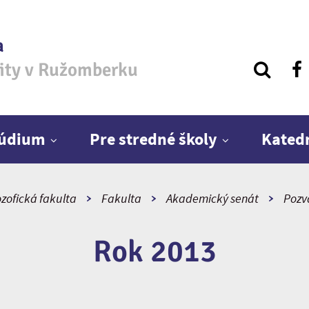
a
zity v Ružomberku
túdium
Pre stredné školy
Kated
ozofická fakulta
Fakulta
Akademický senát
Pozv
Rok 2013