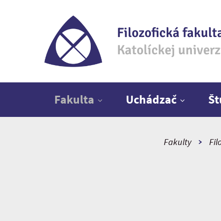
Filozofická fakult
Katolíckej univer
Hlavné menu
Fakulta
Uchádzač
Š
Fakulty
Fil