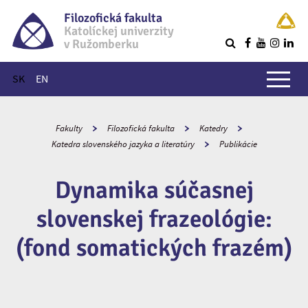
Filozofická fakulta
Katolíckej univerzity
v Ružomberku
R
Hlavné menu
SK
EN
Fakulty
Filozofická fakulta
Katedry
Katedra slovenského jazyka a literatúry
Publikácie
Dynamika súčasnej
slovenskej frazeológie:
(fond somatických frazém)