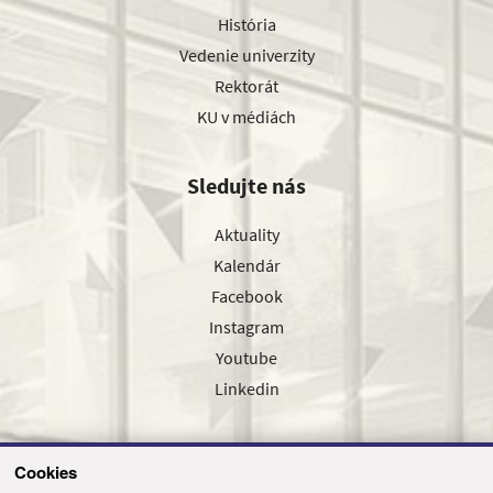
História
Vedenie univerzity
Rektorát
KU v médiách
Sledujte nás
Aktuality
Kalendár
Facebook
Instagram
Youtube
Linkedin
Cookies
Sledujte nás cez náš pravidelný newsletter