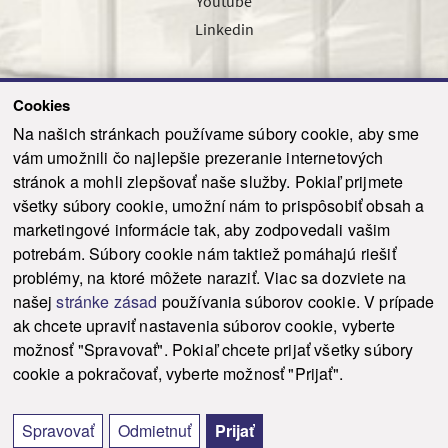
Youtube
Linkedin
Cookies
Sledujte nás cez náš pravidelný newsletter
Na našich stránkach používame súbory cookie, aby sme
vám umožnili čo najlepšie prezeranie internetových
stránok a mohli zlepšovať naše služby. Pokiaľ prijmete
všetky súbory cookie, umožní nám to prispôsobiť obsah a
marketingové informácie tak, aby zodpovedali vašim
Odoslať
potrebám. Súbory cookie nám taktiež pomáhajú riešiť
problémy, na ktoré môžete naraziť. Viac sa dozviete na
našej
stránke zásad
používania súborov cookie. V prípade
© 2021-2026 ku.sk. Všetky práva vyhradené.
|
Ochrana osobných údajov
|
ak chcete upraviť nastavenia súborov cookie, vyberte
Vyhlásenie o prístupnosti
|
Admin
možnosť "Spravovať". Pokiaľ chcete prijať všetky súbory
This site is protected by reCAPTCHA and the Google
Privacy Policy
and
Terms of
cookie a pokračovať, vyberte možnosť "Prijať".
Service
apply.
Tvorba stránky WebCreators.sk
|
Webhosting
-
HostCreators
Spravovať
Odmietnuť
Prijať