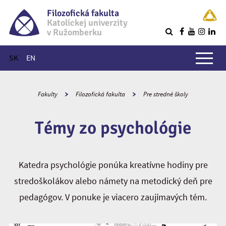
Filozofická fakulta
Katolíckej univerzity
v Ružomberku
R
Hlavné menu
SK
EN
Fakulty
Filozofická fakulta
Pre stredné školy
Témy zo psychológie
Katedra psychológie ponúka kreatívne hodiny pre
stredoškolákov alebo námety na metodický deň pre
pedagógov. V ponuke je viacero zaujímavých tém.