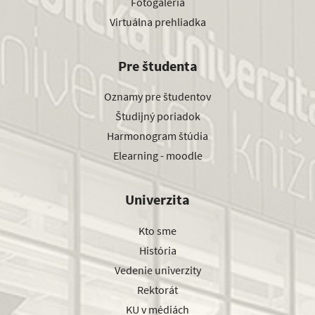
Fotogaléria
Virtuálna prehliadka
Pre študenta
Oznamy pre študentov
Študijný poriadok
Harmonogram štúdia
Elearning - moodle
Univerzita
Kto sme
História
Vedenie univerzity
Rektorát
KU v médiách