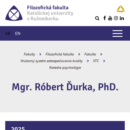
Filozofická fakulta
Katolíckej univerzity
v Ružomberku
R
Hlavné menu
SK
EN
Fakulty
Filozofická fakulta
Fakulta
Vnútorný systém zabezpečovania kvality
VTC
Katedra psychológie
Mgr. Róbert Ďurka, PhD.
2025