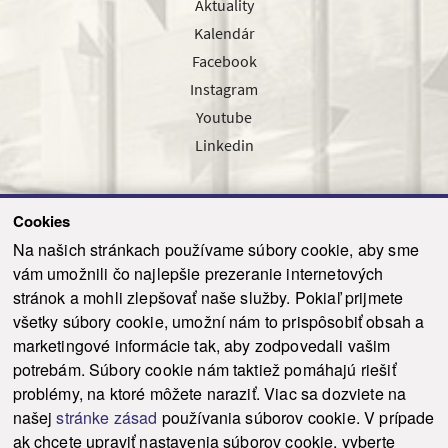
Aktuality
Kalendár
Facebook
Instagram
Youtube
Linkedin
Cookies
Sledujte nás cez náš pravidelný newsletter
Na našich stránkach používame súbory cookie, aby sme
vám umožnili čo najlepšie prezeranie internetových
stránok a mohli zlepšovať naše služby. Pokiaľ prijmete
všetky súbory cookie, umožní nám to prispôsobiť obsah a
marketingové informácie tak, aby zodpovedali vašim
Odoslať
potrebám. Súbory cookie nám taktiež pomáhajú riešiť
problémy, na ktoré môžete naraziť. Viac sa dozviete na
našej
stránke zásad
používania súborov cookie. V prípade
© 2021-2026 ku.sk. Všetky práva vyhradené.
|
Ochrana osobných údajov
|
ak chcete upraviť nastavenia súborov cookie, vyberte