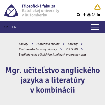
Filozofická fakulta
Katolíckej univerzity
v Ružomberku
R
Hlavné menu
SK
EN
Fakulty
Filozofická fakulta
Katedry
Centrum akademickej prípravy
VSK FF KU
Zosúlaďovanie učiteľských študijných programov 2025
Mgr. učiteľstvo anglického
jazyka a literatúry
v kombinácii