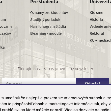
a
Pre študenta
Univerzit
Oznamy pre študentov
Kto sme
dium
Študijný poriadok
História
avovanie
Harmonogram štúdia
Vedenie univ
dzačov
Elearning - moodle
Rektorát
KU v médiác
dka
Sledujte nás cez náš pravidelný newsletter
Odoslať
 umožnili čo najlepšie prezeranie internetových stránok a mo
 nám to prispôsobiť obsah a marketingové informácie tak, aby 
26 ku.sk. Všetky práva vyhradené.
|
Ochrana osobných údajov
|
Vyhlásenie o prístupnosti
 problémy, na ktoré môžete naraziť. Viac sa dozviete na naše