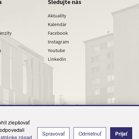
a
Sledujte nás
Aktuality
Kalendár
erzity
Facebook
Instagram
h
Youtube
Linkedin
hli zlepšovať
zodpovedali
|
Admin
Spravovať
Odmietnuť
Prijať
j
stránke zásad