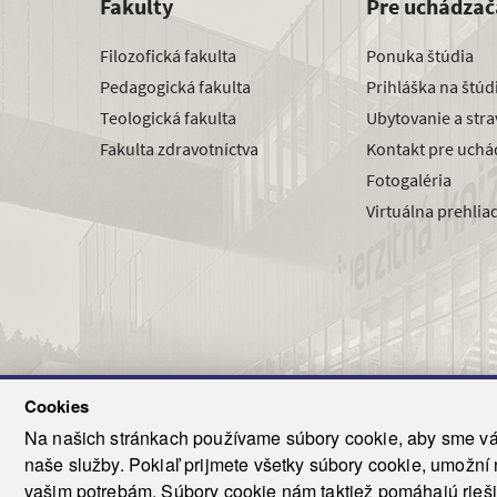
Fakulty
Pre uchádzač
Filozofická fakulta
Ponuka štúdia
Pedagogická fakulta
Prihláška na štú
Teologická fakulta
Ubytovanie a str
Fakulta zdravotníctva
Kontakt pre uchá
Fotogaléria
Virtuálna prehlia
Cookies
Na našich stránkach používame súbory cookie, aby sme vám
naše služby. Pokiaľ prijmete všetky súbory cookie, umožní
© 2021-20
vašim potrebám. Súbory cookie nám taktiež pomáhajú riešiť