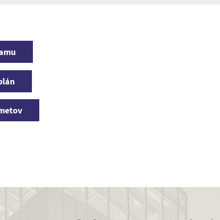
ramu
plán
dmetov