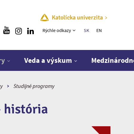
Katolícka univerzita
Rýchle menu
Rýchle odkazy
SK
EN
ry
Veda a výskum
Medzinárodn
ry
Študijné programy
 história