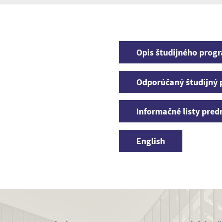
Opis študijného prog
Odporúčaný študijný 
Informačné listy pre
English