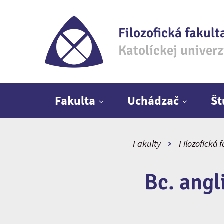
Filozofická fakult
Katolíckej univer
Hlavné menu
Fakulta
Uchádzač
Š
Fakulty
Filozofická 
Bc. angl