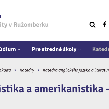
a
zity v Ružomberku
túdium
Pre stredné školy
Kated
fakulta
Katedry
Katedra anglického jazyka a literatú
istika a amerikanistika -