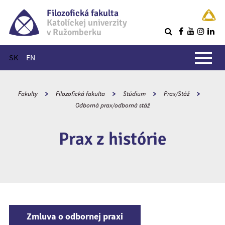
Filozofická fakulta
Katolíckej univerzity
v Ružomberku
R
Hlavné menu
SK
EN
Fakulty
Filozofická fakulta
Štúdium
Prax/Stáž
Odborná prax/odborná stáž
Prax z histórie
Zmluva o odbornej praxi