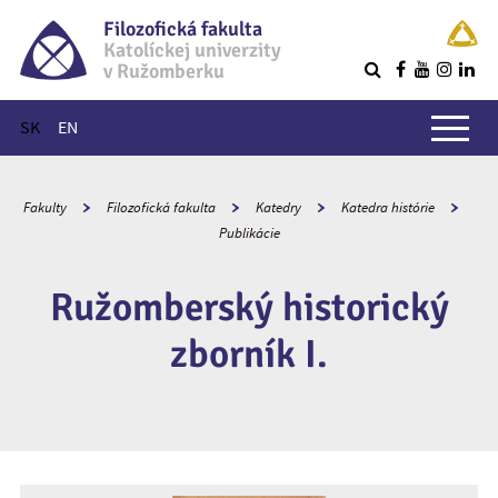
Filozofická fakulta
Katolíckej univerzity
v Ružomberku
R
Hlavné menu
SK
EN
Fakulty
Filozofická fakulta
Katedry
Katedra histórie
Publikácie
Ružomberský historický
zborník I.