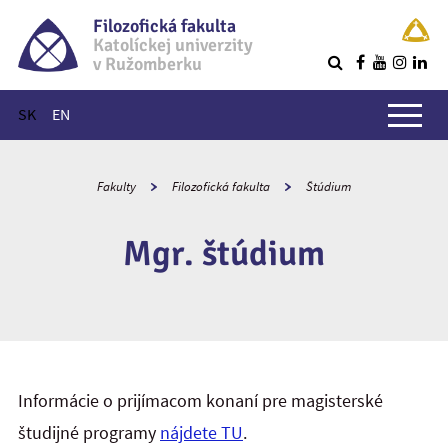
Filozofická fakulta
Katolíckej univerzity
v Ružomberku
R
Hlavné menu
SK
EN
Fakulty
Filozofická fakulta
Štúdium
Mgr. štúdium
Informácie o prijímacom konaní pre magisterské
študijné programy
nájdete TU
.