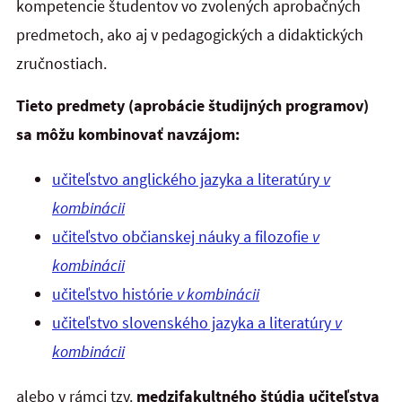
kompetencie študentov vo zvolených aprobačných
predmetoch, ako aj v pedagogických a didaktických
zručnostiach.
Tieto predmety (aprobácie študijných programov)
sa môžu kombinovať navzájom:
učiteľstvo anglického jazyka a
literatúry
v
kombinácii
učiteľstvo občianskej náuky a filozofie
v
kombinácii
učiteľstvo histórie
v kombinácii
učiteľstvo slovenského jazyka a literatúry
v
kombinácii
alebo v rámci tzv.
medzifakultného štúdia učiteľstva