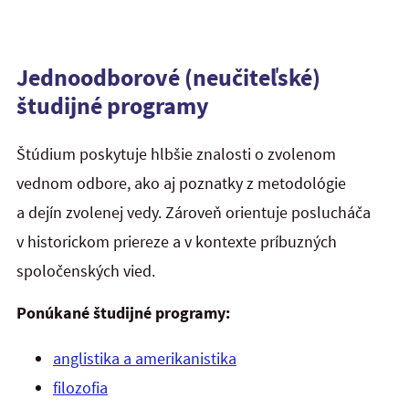
Jednoodborové (neučiteľské)
študijné programy
Štúdium poskytuje hlbšie znalosti o zvolenom
vednom odbore, ako aj poznatky z metodológie
a dejín zvolenej vedy. Zároveň orientuje poslucháča
v historickom priereze a v kontexte príbuzných
spoločenských vied.
Ponúkané študijné programy:
anglistika a amerikanistika
filozofia