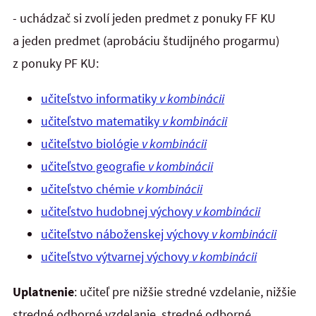
-
uchádzač si zvolí jeden predmet z ponuky FF KU
a jeden predmet (aprobáciu študijného progarmu)
z ponuky PF KU:
učiteľstvo informatiky
v kombinácii
učiteľstvo matematiky
v kombinácii
učiteľstvo biológie
v kombinácii
učiteľstvo geografie
v kombinácii
učiteľstvo chémie
v kombinácii
učiteľstvo hudobnej výchovy
v kombinácii
učiteľstvo náboženskej výchovy
v kombinácii
učiteľstvo výtvarnej výchovy
v kombinácii
Uplatnenie
: učiteľ pre nižšie stredné vzdelanie, nižšie
stredné odborné vzdelanie, stredné odborné