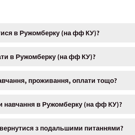
ися в Ружомберку (на фф КУ)?
ти в Ружомберку (на фф КУ)?
авчання, проживання, оплати тощо?
и навчання в Ружомберку (на фф КУ)?
 звернутися з подальшими питаннями?