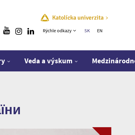
Katolícka univerzita
Rýchle menu
Rýchle odkazy
SK
EN
ry
Veda a výskum
Medzinárodn
аїни