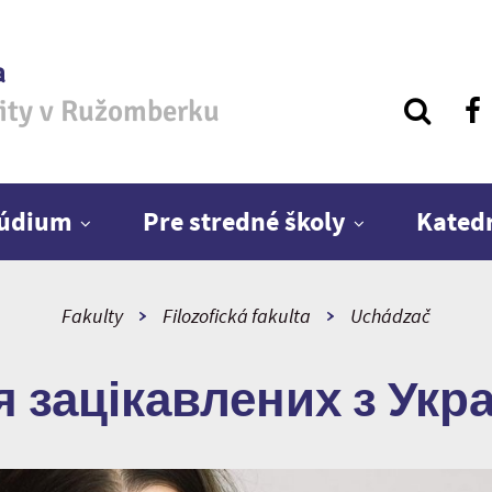
a
zity v Ružomberku
túdium
Pre stredné školy
Kated
Fakulty
Filozofická fakulta
Uchádzač
 зацікавлених з Укр