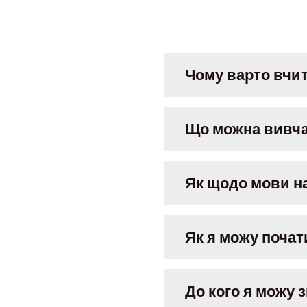
Чому варто вчит
Що можна вивча
Як щодо мови н
Як я можу почат
До кого я можу