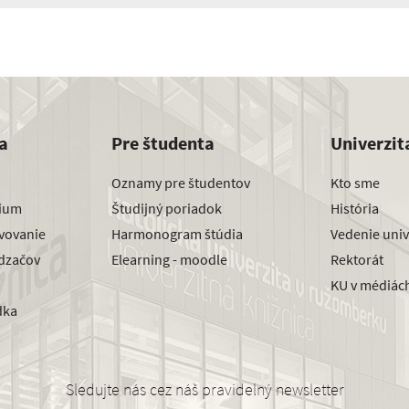
a
Pre študenta
Univerzit
Oznamy pre študentov
Kto sme
dium
Študijný poriadok
História
avovanie
Harmonogram štúdia
Vedenie univ
dzačov
Elearning - moodle
Rektorát
KU v médiác
dka
Sledujte nás cez náš pravidelný newsletter