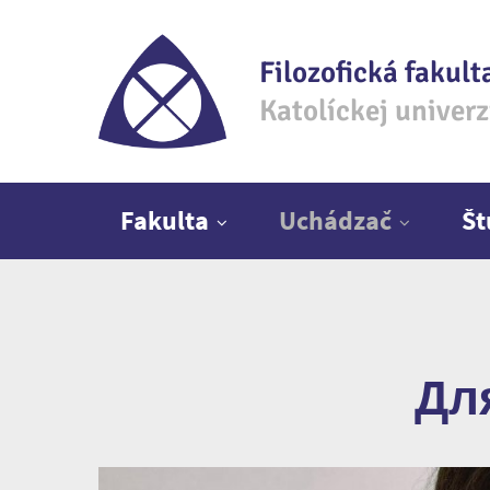
Filozofická fakult
Katolíckej univer
Hlavné menu
Fakulta
Uchádzač
Š
Для