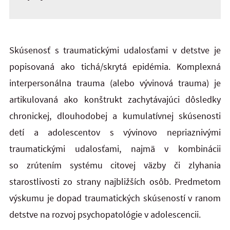
Skúsenosť s traumatickými udalosťami v detstve je
popisovaná ako tichá/skrytá epidémia. Komplexná
interpersonálna trauma (alebo vývinová trauma) je
artikulovaná ako konštrukt zachytávajúci dôsledky
chronickej, dlouhodobej a kumulatívnej skúsenosti
detí a adolescentov s vývinovo nepriaznivými
traumatickými udalosťami, najmä v kombinácii
so zrútením systému citovej väzby či zlyhania
starostlivosti zo strany najbližších osôb. Predmetom
výskumu je dopad traumatických skúseností v ranom
detstve na rozvoj psychopatológie v adolescencii.