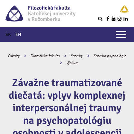
Filozofická fakulta
Katolíckej univerzity
v Ružomberku
R
Hlavné menu
SK
EN
Fakulty
Filozofická fakulta
Katedry
Katedra psychológie
Výskum
Závažne traumatizované
diečatá: vplyv komplexnej
interpersonálnej traumy
na psychopatológiu
osobnosti v adolescencii