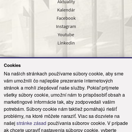
Aktuality
Kalendár
Facebook
Instagram
Youtube
Linkedin
Cookies
Sledujte nás cez náš pravidelný newsletter
Na našich stránkach používame súbory cookie, aby sme
vám umožnili čo najlepšie prezeranie internetových
stránok a mohli zlepšovať naše služby. Pokiaľ prijmete
všetky súbory cookie, umožní nám to prispôsobiť obsah a
marketingové informácie tak, aby zodpovedali vašim
Odoslať
potrebám. Súbory cookie nám taktiež pomáhajú riešiť
problémy, na ktoré môžete naraziť. Viac sa dozviete na
našej
stránke zásad
používania súborov cookie. V prípade
© 2021-2026 ku.sk. Všetky práva vyhradené.
|
Ochrana osobných údajov
|
ak chcete upraviť nastavenia súborov cookie, vyberte