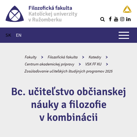
Filozofická fakulta
Katolíckej univerzity
v Ružomberku
R
Hlavné menu
SK
EN
Fakulty
Filozofická fakulta
Katedry
Centrum akademickej prípravy
VSK FF KU
Zosúlaďovanie učiteľských študijných programov 2025
Bc. učiteľstvo občianskej
náuky a filozofie
v kombinácii