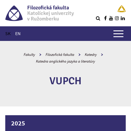
Filozofická fakulta
Katolíckej univerzity
v Ružomberku
R
Hlavné menu
SK
EN
Fakulty
Filozofická fakulta
Katedry
Katedra anglického jazyka a literatúry
VUPCH
2025