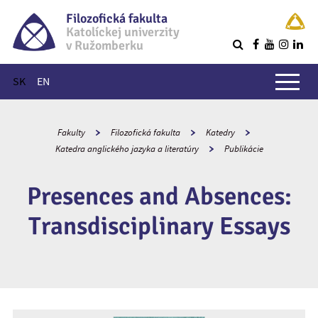
Filozofická fakulta
Katolíckej univerzity
v Ružomberku
R
Hlavné menu
SK
EN
Fakulty
Filozofická fakulta
Katedry
Katedra anglického jazyka a literatúry
Publikácie
Presences and Absences:
Transdisciplinary Essays