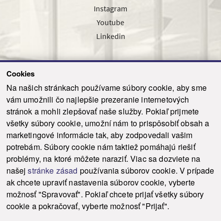
Instagram
Youtube
Linkedin
Cookies
Sledujte nás cez náš pravidelný newsletter
Na našich stránkach používame súbory cookie, aby sme
vám umožnili čo najlepšie prezeranie internetových
stránok a mohli zlepšovať naše služby. Pokiaľ prijmete
všetky súbory cookie, umožní nám to prispôsobiť obsah a
marketingové informácie tak, aby zodpovedali vašim
Odoslať
potrebám. Súbory cookie nám taktiež pomáhajú riešiť
problémy, na ktoré môžete naraziť. Viac sa dozviete na
našej
stránke zásad
používania súborov cookie. V prípade
© 2021-2026 ku.sk. Všetky práva vyhradené.
|
Ochrana osobných údajov
|
ak chcete upraviť nastavenia súborov cookie, vyberte
Vyhlásenie o prístupnosti
|
Admin
možnosť "Spravovať". Pokiaľ chcete prijať všetky súbory
This site is protected by reCAPTCHA and the Google
Privacy Policy
and
Terms of
cookie a pokračovať, vyberte možnosť "Prijať".
Service
apply.
Tvorba stránky WebCreators.sk
|
Webhosting
-
HostCreators