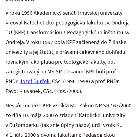
V roku 1996 Akademický senát Trnavskej univerzity
kreoval Katecheticko-pedagogickú fakultu sv. Ondreja
TU (KPF) transformáciou z Pedagogického inštitútu sv.
Ondreja. V roku 1997 bola KPF začlenená do Žilinskej
univerzity a jej štatút, s právami cirkevného dohľadu
rovnakými ako platia pre teologické fakulty, bol
zaregistrovaný na MŠ SR. Dekanmi KPF boli prof.
RNDr.
Jozef Ďurček
, CSc. (1996-1998) a prof. RNDr.
Pavol Kluvánek, CSc. (1999-2000).
Neskôr na báze KPF vznikla KU. Zákon NR SR 167/2000
zo dňa 10. mája 2000 o zriadení Katolíckej univerzity
v Ružomberku (tak znie úplný názov) určil vznik KU
k 1. júlu 2000 s dvoma fakultami: Pedagogickou