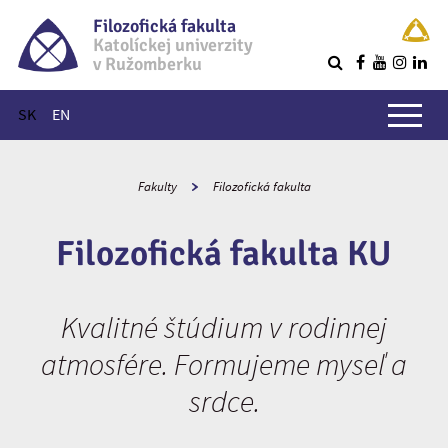
Filozofická fakulta
Katolíckej univerzity
v Ružomberku
R
Hlavné menu
SK
EN
Fakulty
Filozofická fakulta
Filozofická fakulta KU
Kvalitné štúdium v rodinnej
atmosfére. Formujeme myseľ a
srdce.