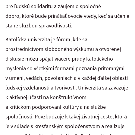
pre ľudskú solidaritu a záujem o spoločné
dobro, ktoré bude prinášať ovocie vtedy, keď sa učenie
stane službou spravodlivosti.
Katolícka univerzita je fórom, kde sa
prostredníctvom slobodného výskumu a otvorenej
diskusie môžu spájať viaceré prúdy katolíckeho
myslenia so všetkými formami poznania prítomnými
v umení, vedách, povolaniach a v každej ďalšej oblasti
ľudskej vzdelanosti a tvorivosti. Univerzita sa zaväzuje
k aktívnej účasti na konštruktívnom
a kritickom podporovaní kultúry a na službe
spoločnosti. Povzbudzuje k takej životnej ceste, ktorá
je v súlade s kresťanským spoločenstvom a realizuje