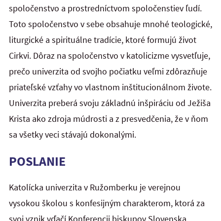
spoločenstvo a prostredníctvom spoločenstiev ľudí.
Toto spoločenstvo v sebe obsahuje mnohé teologické,
liturgické a spirituálne tradície, ktoré formujú život
Cirkvi. Dôraz na spoločenstvo v katolicizme vysvetľuje,
prečo univerzita od svojho počiatku veľmi zdôrazňuje
priateľské vzťahy vo vlastnom inštitucionálnom živote.
Univerzita preberá svoju základnú inšpiráciu od Ježiša
Krista ako zdroja múdrosti a z presvedčenia, že v ňom
sa všetky veci stávajú dokonalými.
POSLANIE
Katolícka univerzita v Ružomberku je verejnou
vysokou školou s konfesijným charakterom, ktorá za
svoj vznik vďačí Konferencii biskupov Slovenska