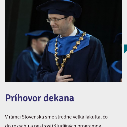
Príhovor dekana
V rámci Slovenska sme stredne veľká fakulta, čo
do rozsahu a pestrosti študijných programov.