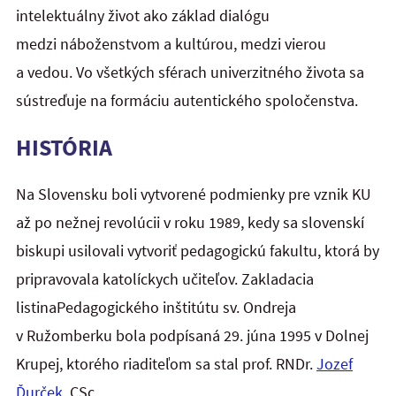
intelektuálny život ako základ dialógu
medzi náboženstvom a kultúrou, medzi vierou
a vedou. Vo všetkých sférach univerzitného života sa
sústreďuje na formáciu autentického spoločenstva.
HISTÓRIA
Na Slovensku boli vytvorené podmienky pre vznik KU
až po nežnej revolúcii v roku 1989, kedy sa slovenskí
biskupi usilovali vytvoriť pedagogickú fakultu, ktorá by
pripravovala katolíckych učiteľov. Zakladacia
listinaPedagogického inštitútu sv. Ondreja
v Ružomberku bola podpísaná 29. júna 1995 v Dolnej
Krupej, ktorého riaditeľom sa stal prof. RNDr.
Jozef
Ďurček
, CSc.