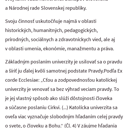
a Národnej rade Slovenskej republiky.
Svoju činnosť uskutočňuje najmä v oblasti
historických, humanitných, pedagogických,
prírodných, sociálnych a zdravotníckych vied, ale aj
v oblasti umenia, ekonómie, manažmentu a práva.
Základným poslaním univerzity je usilovať sa o pravdu
a šíriť ju ďalej kvôli samotnej podstate Pravdy.Podľa Ex
corde Ecclesiae: „Cťou a zodpovednosťou katolíckej
univerzity je venovať sa bez výhrad veciam pravdy. To
je jej vlastný spôsob ako slúži dôstojnosti človeka
a súčasne poslaniu Cirkvi. (...) Katolícka univerzita sa
oveľa viac vyznačuje slobodným hľadaním celej pravdy
o svete, o človeku a Bohu.“ (Čl. 4) V záujme hľadania