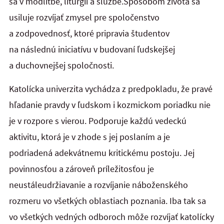
sa v modlitbe, liturgii a službe.Spôsobom života sa
usiluje rozvíjať zmysel pre spoločenstvo
a zodpovednosť, ktoré pripravia študentov
na následnú iniciatívu v budovaní ľudskejšej
a duchovnejšej spoločnosti.
Katolícka univerzita vychádza z predpokladu, že pravé
hľadanie pravdy v ľudskom i kozmickom poriadku nie
je v rozpore s vierou. Podporuje každú vedeckú
aktivitu, ktorá je v zhode s jej poslaním a je
podriadená adekvátnemu kritickému postoju. Jej
povinnosťou a zároveň príležitosťou je
neustáleudržiavanie a rozvíjanie náboženského
rozmeru vo všetkých oblastiach poznania. Iba tak sa
vo všetkých vedných odboroch môže rozvíjať katolícky