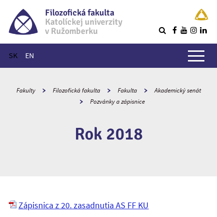
Filozofická fakulta
Katolíckej univerzity
v Ružomberku
R
Hlavné menu
SK
EN
Fakulty
Filozofická fakulta
Fakulta
Akademický senát
Pozvánky a zápisnice
Rok 2018
Zápisnica z 20. zasadnutia AS FF KU