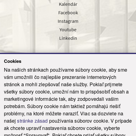
Kalendár
Facebook
Instagram
Youtube
Linkedin
Cookies
Sledujte nás cez náš pravidelný newsletter
Na našich stránkach používame súbory cookie, aby sme
vám umožnili čo najlepšie prezeranie internetových
stránok a mohli zlepšovať naše služby. Pokiaľ prijmete
všetky súbory cookie, umožní nám to prispôsobiť obsah a
marketingové informácie tak, aby zodpovedali vašim
Odoslať
potrebám. Súbory cookie nám taktiež pomáhajú riešiť
problémy, na ktoré môžete naraziť. Viac sa dozviete na
našej
stránke zásad
používania súborov cookie. V prípade
© 2021-2026 ku.sk. Všetky práva vyhradené.
|
Ochrana osobných údajov
|
ak chcete upraviť nastavenia súborov cookie, vyberte
Vyhlásenie o prístupnosti
|
Admin
možnosť "Spravovať". Pokiaľ chcete prijať všetky súbory