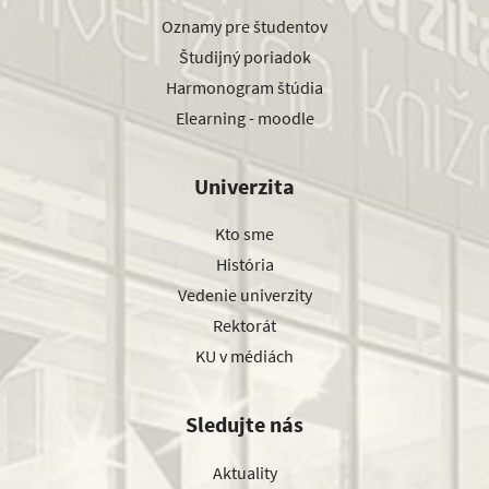
Oznamy pre študentov
Študijný poriadok
Harmonogram štúdia
Elearning - moodle
Univerzita
Kto sme
História
Vedenie univerzity
Rektorát
KU v médiách
Sledujte nás
Aktuality