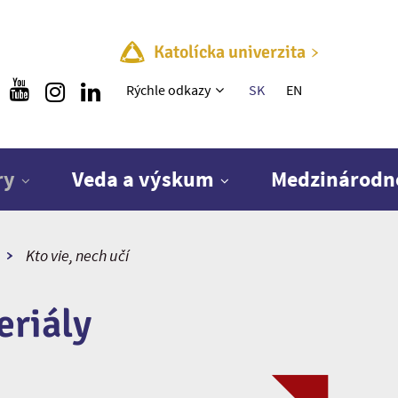
Katolícka univerzita
Rýchle menu
Rýchle odkazy
SK
EN
ry
Veda a výskum
Medzinárodn
Kto vie, nech učí
eriály