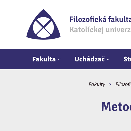
Filozofická fakult
Katolíckej univer
Hlavné menu
Fakulta
Uchádzač
Š
Fakulty
Filozof
Metod