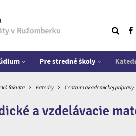
a
zity v Ružomberku
túdium
Pre stredné školy
Kated
ická fakulta
Katedry
Centrum akademickej prípravy
ické a vzdelávacie mat