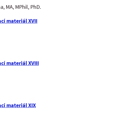
na, MA, MPhil, PhD.
ací materiál XVII
ací materiál XVIII
ací materiál XIX