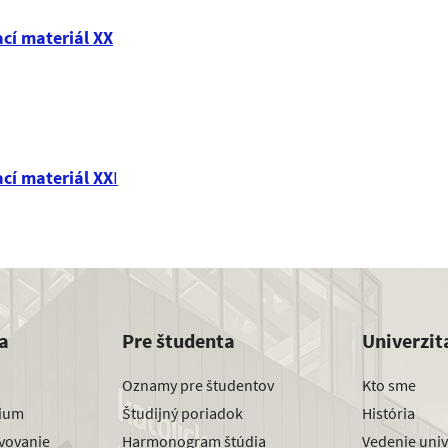
ací materiál XX
ací materiál XX
I
a
Pre študenta
Univerzit
Oznamy pre študentov
Kto sme
dium
Študijný poriadok
História
avovanie
Harmonogram štúdia
Vedenie univ