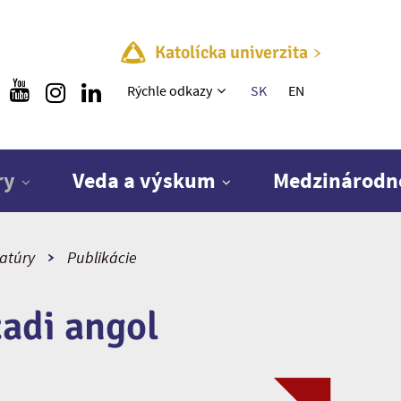
Katolícka univerzita
Rýchle menu
Rýchle odkazy
SK
EN
ry
Veda a výskum
Medzinárodn
ratúry
Publikácie
zadi angol