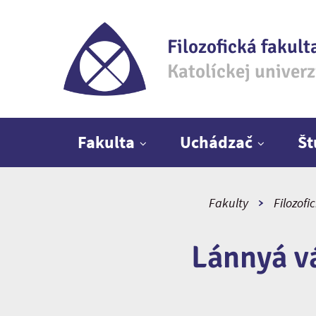
Filozofická fakult
Katolíckej univer
Hlavné menu
Fakulta
Uchádzač
Š
Fakulty
Filozofi
Lánnyá vá