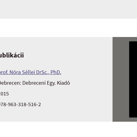
blikácii
prof. Nóra Séllei DrSc., PhD.
Debrecen: Debreceni Egy. Kiadó
2015
978-963-318-516-2