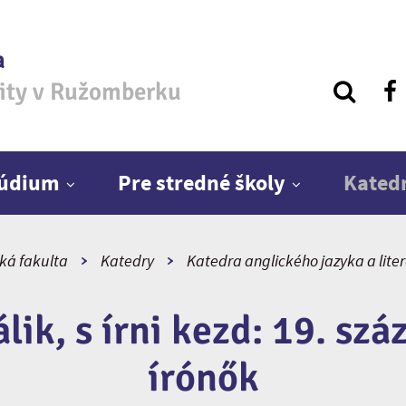
a
zity v Ružomberku
túdium
Pre stredné školy
Kated
cká fakulta
Katedry
Katedra anglického jazyka a lite
lik, s írni kezd: 19. szá
írónők